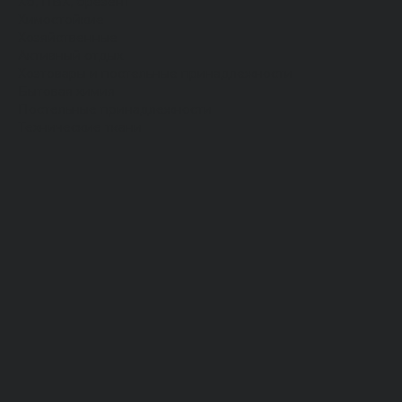
Хб, ПВХ, брезент
Химостойкие
Хозяйственные
Активный отдых
Хозтовары и постельные принадлежности
Бытовая химия
Постельные принадлежности
Технические ткани