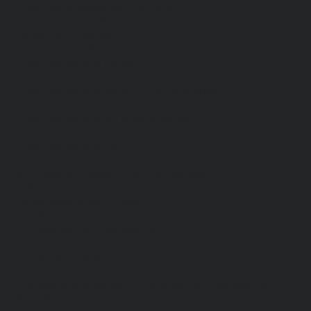
Средства индивидуальной защиты
Безопасность рабочего места
Дерматологические СИЗ
Защита коленей
Средства защиты головы
Средства защиты диэлектрические
Средства защиты лица и органов зрения
Средства защиты органа слуха
Средства защиты органов дыхания
Средства защиты от падения с высоты
Средства защиты рук
Все перчатки
Маслобензостойкие, МБС, нитриловые
Нейлон с покрытием
Одноразовые, смотровые
От вибрации
От повышенных температур
От пониженных температур
От пореза, удара
Спилковые и кожаные
Спилковые и кожаные от пониженных температур
Хб с обливным покрытием