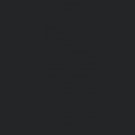
Спецодежда зимняя
Спецодежда летняя
Обувь
Вся обувь
Зимняя обувь
Летняя обувь
Обувь для медицины и сферы услуг,
сабо, тапочки
Обувь резиновая, валяная, ПВХ, ЭВА
Жилеты на все случаи жизни
Средства индивидуальной защиты
Безопасность рабочего места
Дерматологические СИЗ
Защита коленей
Средства защиты головы
Средства защиты диэлектрические
Средства защиты лица и органов
зрения
Средства защиты органа слуха
Средства защиты органов дыхания
Средства защиты от падения с высоты
Средства защиты рук