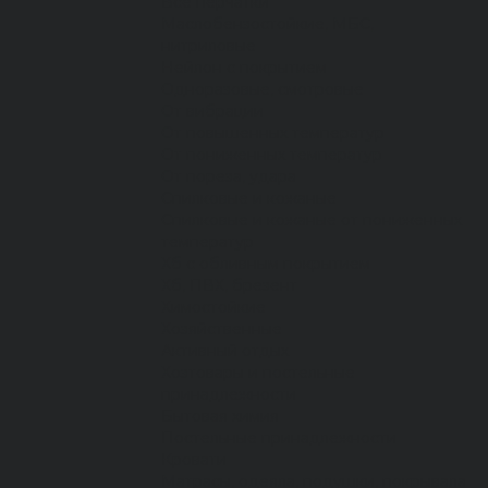
Все перчатки
Маслобензостойкие, МБС,
нитриловые
Нейлон с покрытием
Одноразовые, смотровые
От вибрации
От повышенных температур
От пониженных температур
От пореза, удара
Спилковые и кожаные
Спилковые и кожаные от пониженных
температур
Хб с обливным покрытием
Хб, ПВХ, брезент
Химостойкие
Хозяйственные
Активный отдых
Хозтовары и постельные
принадлежности
Бытовая химия
Постельные принадлежности
Кровати
Матрасы, одеяла, подушки, покрывала