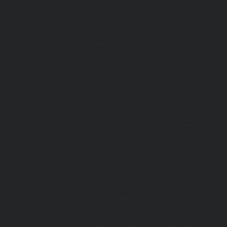
латы
Каталог одежды
Спецодежда
Белье нательное, трикотажные
изделия
Влагозащитная
Головные уборы
Для медработников
Для пищевой промышленности
Для сферы обслуживания
Защитная
Для нефтегазодобывающей отрасли
От вредных биологических факторов
От кислот и щелочей
От повышенных температур
Фартуки и нарукавники
Одежда для охоты и рыбалки
Одежда для охранных и силовых
структур
Одежда из флиса
Одежда ограниченного срока
действия
Сигнальная, повышенной видимости