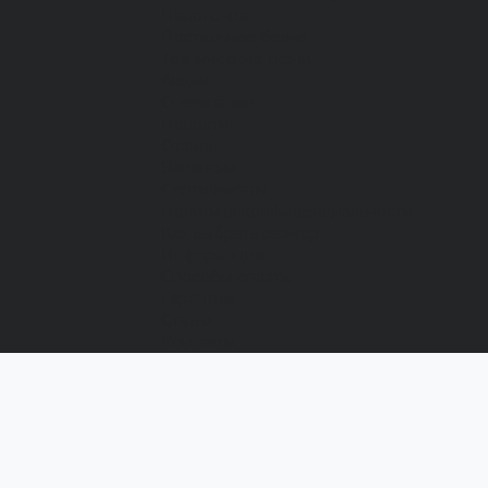
Полотенца
Постельное белье
Технические ткани
Акции
О компании
Новости
Отзывы
Вакансии
Сертификаты
Политика конфиденциальности
Как выбрать размер
Информация
Способы оплаты
Гарантии
Статьи
Контакты