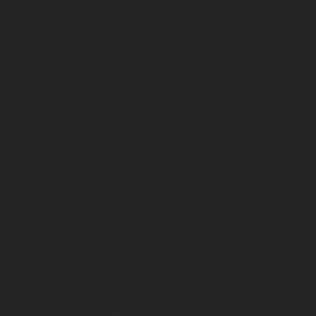
Спецодежда
Н
Белье нательное, трикотажные изделия
О
Влагозащитная
В
Головные уборы
С
Для медработников
П
Для пищевой промышленности
Для сферы обслуживания
Защитная
Одежда для охоты и рыбалки
Одежда для охранных и силовых структур
Одежда из флиса
Одежда ограниченного срока действия
Сигнальная, повышенной видимости
Спецодежда зимняя
Спецодежда летняя
Обувь
Вся обувь
Зимняя обувь
Летняя обувь
Обувь для медицины и сферы услуг, сабо, тапочки
Обувь резиновая, валяная, ПВХ, ЭВА
Жилеты на все случаи жизни