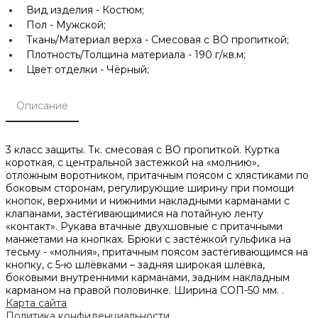
Вид изделия -
Костюм;
Пол -
Мужской;
Ткань/Материал верха -
Смесовая с ВО пропиткой;
Плотность/Толщина материала -
190 г/кв.м;
Цвет отделки -
Чёрный;
Описание
3 класс защиты. Тк. смесовая с ВО пропиткой. Куртка
короткая, с центральной застежкой на «молнию»,
отложным воротником, притачным поясом с хлястиками по
боковым сторонам, регулирующие ширину при помощи
кнопок, верхними и нижними накладными карманами с
клапанами, застёгивающимися на потайную ленту
«контакт». Рукава втачные двухшовные с притачными
манжетами на кнопках. Брюки с застёжкой гульфика на
тесьму - «молния», притачным поясом застёгивающимся на
кнопку, с 5-ю шлёвками – задняя широкая шлёвка,
боковыми внутренними карманами, задним накладным
карманом на правой половинке. Ширина СОП-50 мм. .
Карта сайта
Политика конфиденциальности