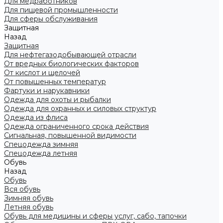
Для медработников
Для пищевой промышленности
Для сферы обслуживания
Защитная
Назад
Защитная
Для нефтегазодобывающей отрасли
От вредных биологических факторов
От кислот и щелочей
От повышенных температур
Фартуки и нарукавники
Одежда для охоты и рыбалки
Одежда для охранных и силовых структур
Одежда из флиса
Одежда ограниченного срока действия
Сигнальная, повышенной видимости
Спецодежда зимняя
Спецодежда летняя
Обувь
Назад
Обувь
Вся обувь
Зимняя обувь
Летняя обувь
Обувь для медицины и сферы услуг, сабо, тапочки