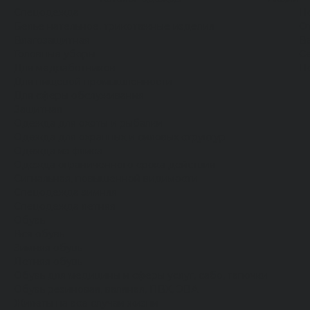
Спецодежда
Н
Белье нательное, трикотажные изделия
О
Влагозащитная
В
Головные уборы
С
Для медработников
П
Для пищевой промышленности
Для сферы обслуживания
Защитная
Одежда для охоты и рыбалки
Одежда для охранных и силовых структур
Одежда из флиса
Одежда ограниченного срока действия
Сигнальная, повышенной видимости
Спецодежда зимняя
Спецодежда летняя
Обувь
Вся обувь
Зимняя обувь
Летняя обувь
Обувь для медицины и сферы услуг, сабо, тапочки
Обувь резиновая, валяная, ПВХ, ЭВА
Жилеты на все случаи жизни