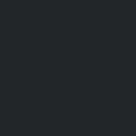
Средства индивидуальной защиты
Безопасность рабочего места
Дерматологические СИЗ
Защита коленей
Средства защиты головы
Средства защиты диэлектрические
Средства защиты лица и органов зрения
Средства защиты органа слуха
Средства защиты органов дыхания
Средства защиты от падения с высоты
Средства защиты рук
Все перчатки
Маслобензостойкие, МБС, нитриловые
Нейлон с покрытием
Одноразовые, смотровые
От вибрации
От повышенных температур
От пониженных температур
От пореза, удара
Спилковые и кожаные
Спилковые и кожаные от пониженных температур
Хб с обливным покрытием