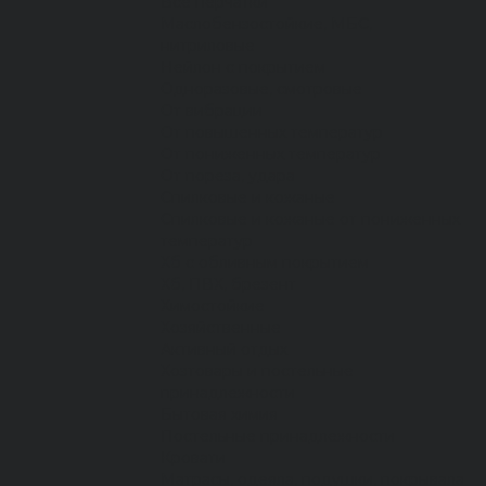
Все перчатки
Маслобензостойкие, МБС,
нитриловые
Нейлон с покрытием
Одноразовые, смотровые
От вибрации
От повышенных температур
От пониженных температур
От пореза, удара
Спилковые и кожаные
Спилковые и кожаные от пониженных
температур
Хб с обливным покрытием
Хб, ПВХ, брезент
Химостойкие
Хозяйственные
Активный отдых
Хозтовары и постельные
принадлежности
Бытовая химия
Постельные принадлежности
Кровати
Матрасы, одеяла, подушки, покрывала