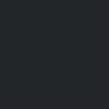
Спецодежда зимняя
Спецодежда летняя
Обувь
Вся обувь
Зимняя обувь
Летняя обувь
Обувь для медицины и сферы услуг,
сабо, тапочки
Обувь резиновая, валяная, ПВХ, ЭВА
Жилеты на все случаи жизни
Средства индивидуальной защиты
Безопасность рабочего места
Дерматологические СИЗ
Защита коленей
Средства защиты головы
Средства защиты диэлектрические
Средства защиты лица и органов
зрения
Средства защиты органа слуха
Средства защиты органов дыхания
Средства защиты от падения с высоты
Средства защиты рук