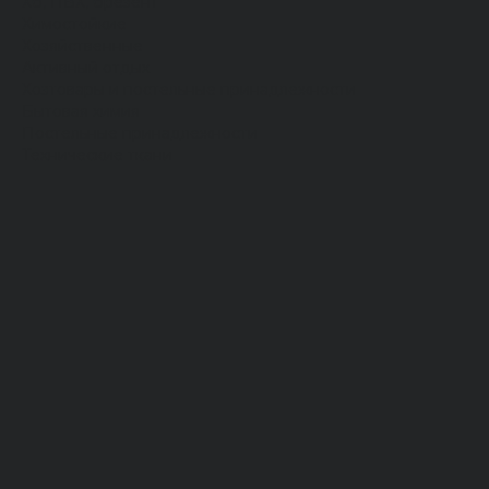
Хб, ПВХ, брезент
Химостойкие
Хозяйственные
Активный отдых
Хозтовары и постельные принадлежности
Бытовая химия
Постельные принадлежности
Технические ткани