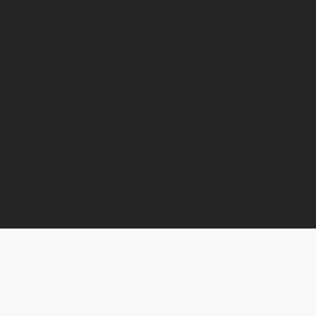
Полотенца
Постельное белье
Технические ткани
Акции
О компании
Новости
Отзывы
Вакансии
Сертификаты
Политика конфиденциальности
Как выбрать размер
Информация
Способы оплаты
Гарантии
Статьи
Контакты