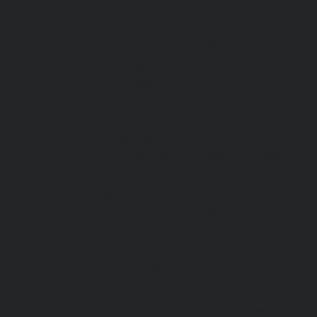
латы
Каталог одежды
Спецодежда
Белье нательное, трикотажные
изделия
Влагозащитная
Головные уборы
Для медработников
Для пищевой промышленности
Для сферы обслуживания
Защитная
Для нефтегазодобывающей отрасли
От вредных биологических факторов
От кислот и щелочей
От повышенных температур
Фартуки и нарукавники
Одежда для охоты и рыбалки
Одежда для охранных и силовых
структур
Одежда из флиса
Одежда ограниченного срока
действия
Сигнальная, повышенной видимости