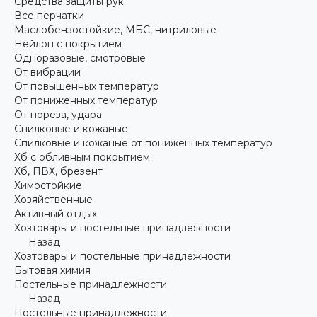
Средства защиты рук
Все перчатки
Маслобензостойкие, МБС, нитриловые
Нейлон с покрытием
Одноразовые, смотровые
От вибрации
От повышенных температур
От пониженных температур
От пореза, удара
Спилковые и кожаные
Спилковые и кожаные от пониженных температур
Хб с обливным покрытием
Хб, ПВХ, брезент
Химостойкие
Хозяйственные
Активный отдых
Хозтовары и постельные принадлежности
Назад
Хозтовары и постельные принадлежности
Бытовая химия
Постельные принадлежности
Назад
Постельные принадлежности