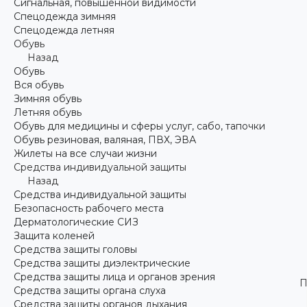
Сигнальная, повышенной видимости
Спецодежда зимняя
Спецодежда летняя
Обувь
Назад
Обувь
Вся обувь
Зимняя обувь
Летняя обувь
Обувь для медицины и сферы услуг, сабо, тапочки
Обувь резиновая, валяная, ПВХ, ЭВА
Жилеты на все случаи жизни
Средства индивидуальной защиты
Назад
Средства индивидуальной защиты
Безопасность рабочего места
Дерматологические СИЗ
Защита коленей
Средства защиты головы
Средства защиты диэлектрические
Средства защиты лица и органов зрения
П
Средства защиты органа слуха
Средства защиты органов дыхания