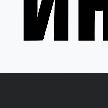
Каталог одежды
Акции
Спецодежда
Н
Белье нательное, трикотажные изделия
О
Влагозащитная
В
Головные уборы
С
Для медработников
П
Для пищевой промышленности