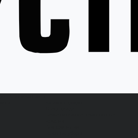
ция
Статьи
Контакты
...
латы
Каталог одежды
Спецодежда
Белье нательное, трикотажные
изделия
Влагозащитная
Головные уборы