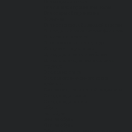
Для медработников
Для пищевой промышленности
Для сферы обслуживания
Защитная
Для нефтегазодобывающей отрасли
От вредных биологических факторов
От кислот и щелочей
От повышенных температур
Фартуки и нарукавники
Одежда для охоты и рыбалки
Одежда для охранных и силовых
структур
Одежда из флиса
Одежда ограниченного срока
действия
Сигнальная, повышенной видимости
Спецодежда зимняя
Спецодежда летняя
Обувь
Вся обувь
Зимняя обувь
Летняя обувь
Обувь для медицины и сферы услуг,