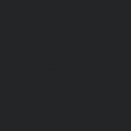
сабо, тапочки
Обувь резиновая, валяная, ПВХ, ЭВА
Жилеты на все случаи жизни
Средства индивидуальной защиты
Безопасность рабочего места
Дерматологические СИЗ
Защита коленей
Средства защиты головы
Средства защиты диэлектрические
Средства защиты лица и органов
зрения
Средства защиты органа слуха
Средства защиты органов дыхания
Средства защиты от падения с высоты
Средства защиты рук
Все перчатки
Маслобензостойкие, МБС,
нитриловые
Нейлон с покрытием
Одноразовые, смотровые
От вибрации
От повышенных температур