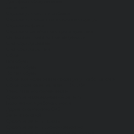
Для сферы обслуживания
Защитная
Одежда для охоты и рыбалки
Одежда для охранных и силовых структур
Одежда из флиса
Одежда ограниченного срока действия
Сигнальная, повышенной видимости
Спецодежда зимняя
Спецодежда летняя
Обувь
Вся обувь
Зимняя обувь
Летняя обувь
Обувь для медицины и сферы услуг, сабо, тапочки
Обувь резиновая, валяная, ПВХ, ЭВА
Жилеты на все случаи жизни
Средства индивидуальной защиты
Безопасность рабочего места
Дерматологические СИЗ
Защита коленей
Средства защиты головы
Средства защиты диэлектрические
Средства защиты лица и органов зрения