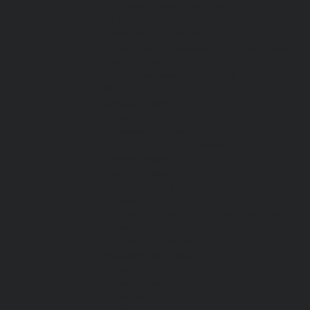
От пониженных температур
От пореза, удара
Спилковые и кожаные
Спилковые и кожаные от пониженных
температур
Хб с обливным покрытием
Хб, ПВХ, брезент
Химостойкие
Хозяйственные
Активный отдых
Хозтовары и постельные
принадлежности
Бытовая химия
Постельные принадлежности
Кровати
Матрасы, одеяла, подушки, покрывала
Полотенца
Постельное белье
Технические ткани
Акции
О компании
Новости