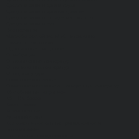
Средства защиты органа слуха
Средства защиты органов дыхания
Средства защиты от падения с высоты
Средства защиты рук
Все перчатки
Маслобензостойкие, МБС, нитриловые
Нейлон с покрытием
Одноразовые, смотровые
От вибрации
От повышенных температур
От пониженных температур
От пореза, удара
Спилковые и кожаные
Спилковые и кожаные от пониженных температур
Хб с обливным покрытием
Хб, ПВХ, брезент
Химостойкие
Хозяйственные
Активный отдых
Хозтовары и постельные принадлежности
Бытовая химия
Постельные принадлежности