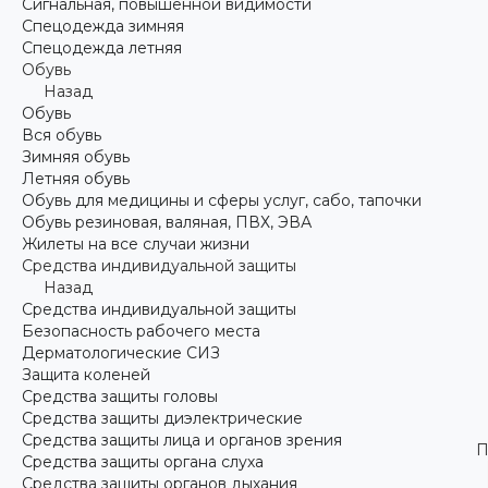
Сигнальная, повышенной видимости
Спецодежда зимняя
Спецодежда летняя
Обувь
Назад
Обувь
Вся обувь
Зимняя обувь
Летняя обувь
Обувь для медицины и сферы услуг, сабо, тапочки
Обувь резиновая, валяная, ПВХ, ЭВА
Жилеты на все случаи жизни
Средства индивидуальной защиты
Назад
Средства индивидуальной защиты
Безопасность рабочего места
Дерматологические СИЗ
Защита коленей
Средства защиты головы
Средства защиты диэлектрические
Средства защиты лица и органов зрения
П
Средства защиты органа слуха
Средства защиты органов дыхания