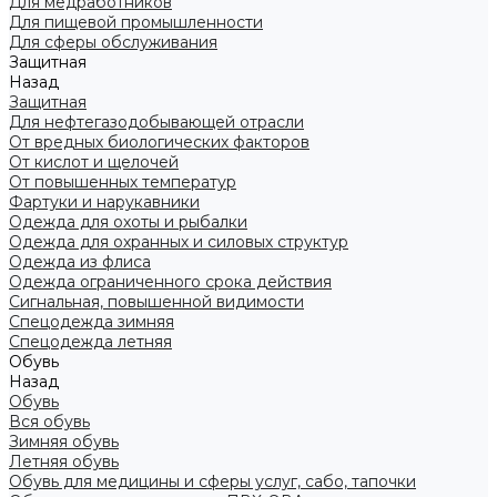
Для медработников
Для пищевой промышленности
Для сферы обслуживания
Защитная
Назад
Защитная
Для нефтегазодобывающей отрасли
От вредных биологических факторов
От кислот и щелочей
От повышенных температур
Фартуки и нарукавники
Одежда для охоты и рыбалки
Одежда для охранных и силовых структур
Одежда из флиса
Одежда ограниченного срока действия
Сигнальная, повышенной видимости
Спецодежда зимняя
Спецодежда летняя
Обувь
Назад
Обувь
Вся обувь
Зимняя обувь
Летняя обувь
Обувь для медицины и сферы услуг, сабо, тапочки