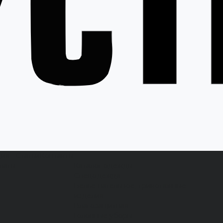
ция
Статьи
Контакты
...
латы
Каталог одежды
Спецодежда
Белье нательное, трикотажные
изделия
Влагозащитная
Головные уборы