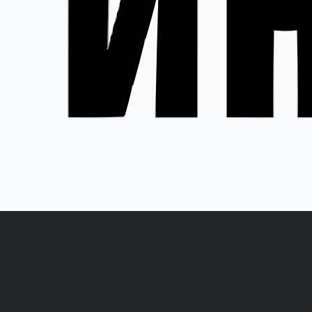
Каталог одежды
Акции
Спецодежда
Н
Белье нательное, трикотажные изделия
О
Влагозащитная
В
Головные уборы
С
Для медработников
П
Для пищевой промышленности