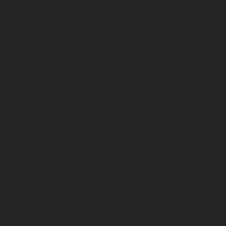
сабо, тапочки
Обувь резиновая, валяная, ПВХ, ЭВА
Жилеты на все случаи жизни
Средства индивидуальной защиты
Безопасность рабочего места
Дерматологические СИЗ
Защита коленей
Средства защиты головы
Средства защиты диэлектрические
Средства защиты лица и органов
зрения
Средства защиты органа слуха
Средства защиты органов дыхания
Средства защиты от падения с высоты
Средства защиты рук
Все перчатки
Маслобензостойкие, МБС,
нитриловые
Нейлон с покрытием
Одноразовые, смотровые
От вибрации
От повышенных температур