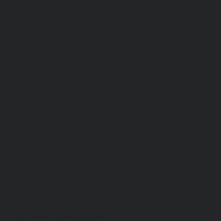
Средства защиты органа слуха
Средства защиты органов дыхания
Средства защиты от падения с высоты
Средства защиты рук
Все перчатки
Маслобензостойкие, МБС, нитриловые
Нейлон с покрытием
Одноразовые, смотровые
От вибрации
От повышенных температур
От пониженных температур
От пореза, удара
Спилковые и кожаные
Спилковые и кожаные от пониженных температур
Хб с обливным покрытием
Хб, ПВХ, брезент
Химостойкие
Хозяйственные
Активный отдых
Хозтовары и постельные принадлежности
Бытовая химия
Постельные принадлежности