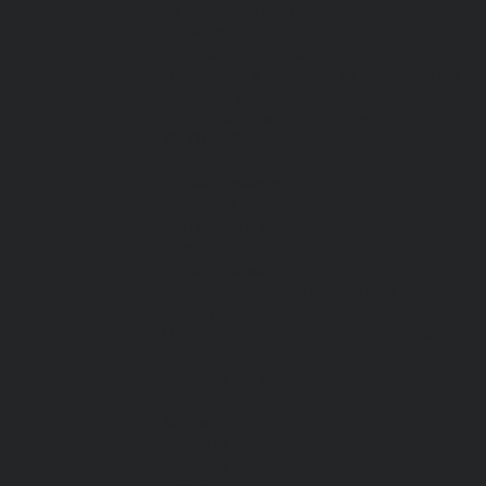
От пониженных температур
От пореза, удара
Спилковые и кожаные
Спилковые и кожаные от пониженных
температур
Хб с обливным покрытием
Хб, ПВХ, брезент
Химостойкие
Хозяйственные
Активный отдых
Хозтовары и постельные
принадлежности
Бытовая химия
Постельные принадлежности
Кровати
Матрасы, одеяла, подушки, покрывала
Полотенца
Постельное белье
Технические ткани
Акции
О компании
Новости