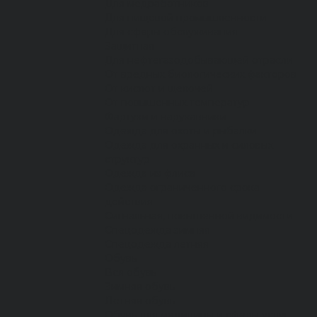
Для медработников
Для пищевой промышленности
Для сферы обслуживания
Защитная
Для нефтегазодобывающей отрасли
От вредных биологических факторов
От кислот и щелочей
От повышенных температур
Фартуки и нарукавники
Одежда для охоты и рыбалки
Одежда для охранных и силовых
структур
Одежда из флиса
Одежда ограниченного срока
действия
Сигнальная, повышенной видимости
Спецодежда зимняя
Спецодежда летняя
Обувь
Вся обувь
Зимняя обувь
Летняя обувь
Обувь для медицины и сферы услуг,