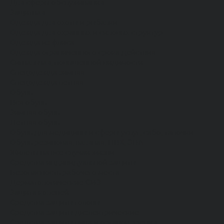
Для сферы обслуживания
Защитная
Одежда для охоты и рыбалки
Одежда для охранных и силовых структур
Одежда из флиса
Одежда ограниченного срока действия
Сигнальная, повышенной видимости
Спецодежда зимняя
Спецодежда летняя
Обувь
Вся обувь
Зимняя обувь
Летняя обувь
Обувь для медицины и сферы услуг, сабо, тапочки
Обувь резиновая, валяная, ПВХ, ЭВА
Жилеты на все случаи жизни
Средства индивидуальной защиты
Безопасность рабочего места
Дерматологические СИЗ
Защита коленей
Средства защиты головы
Средства защиты диэлектрические
Средства защиты лица и органов зрения