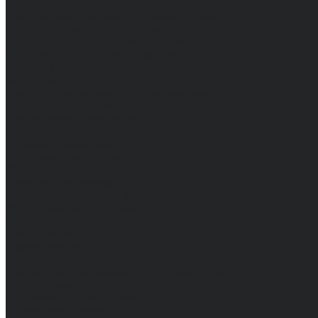
Средства защиты диэлектрические
Средства защиты лица и органов зрения
Средства защиты органа слуха
Средства защиты органов дыхания
Средства защиты от падения с высоты
Средства защиты рук
Все перчатки
Маслобензостойкие, МБС, нитриловые
Нейлон с покрытием
Одноразовые, смотровые
От вибрации
От повышенных температур
От пониженных температур
От пореза, удара
Спилковые и кожаные
Спилковые и кожаные от пониженных температур
Хб с обливным покрытием
Хб, ПВХ, брезент
Химостойкие
Хозяйственные
Активный отдых
Хозтовары и постельные принадлежности
Бытовая химия
Постельные принадлежности
Технические ткани