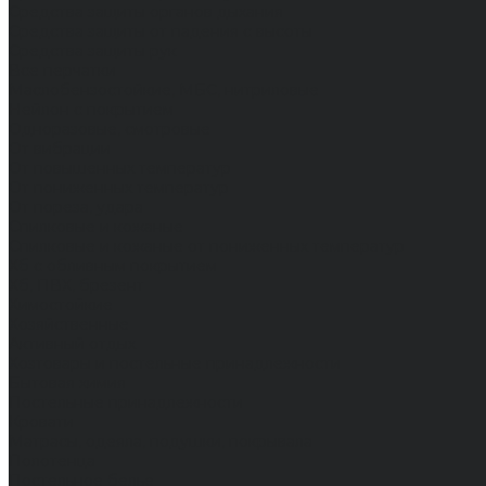
Средства защиты органов дыхания
Средства защиты от падения с высоты
Средства защиты рук
Все перчатки
Маслобензостойкие, МБС, нитриловые
Нейлон с покрытием
Одноразовые, смотровые
От вибрации
От повышенных температур
От пониженных температур
От пореза, удара
Спилковые и кожаные
Спилковые и кожаные от пониженных температур
Хб с обливным покрытием
Хб, ПВХ, брезент
Химостойкие
Хозяйственные
Активный отдых
Хозтовары и постельные принадлежности
Бытовая химия
Постельные принадлежности
Кровати
Матрасы, одеяла, подушки, покрывала
Полотенца
Постельное белье