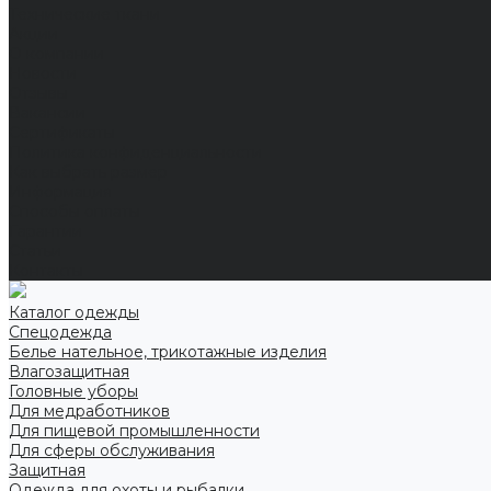
Технические ткани
Акции
О компании
Новости
Отзывы
Вакансии
Сертификаты
Политика конфиденциальности
Как выбрать размер
Информация
Способы оплаты
Гарантии
Статьи
Контакты
Каталог одежды
Спецодежда
Белье нательное, трикотажные изделия
Влагозащитная
Головные уборы
Для медработников
Для пищевой промышленности
Для сферы обслуживания
Защитная
Одежда для охоты и рыбалки