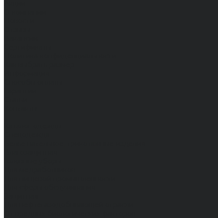
Акции
О компании
Новости
Отзывы
Вакансии
Сертификаты
Политика конфиденциальности
Как выбрать размер
Информация
Способы оплаты
Гарантии
Статьи
Контакты
...
Каталог одежды
Спецодежда
Белье нательное, трикотажные изделия
Влагозащитная
Головные уборы
Для медработников
Для пищевой промышленности
Для сферы обслуживания
Защитная
Для нефтегазодобывающей отрасли
От вредных биологических факторов