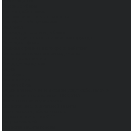
Влагозащитная
Головные уборы
Для медработников
Для пищевой промышленности
Для сферы обслуживания
Защитная
Одежда для охоты и рыбалки
Одежда для охранных и силовых структур
Одежда из флиса
Одежда ограниченного срока действия
Сигнальная, повышенной видимости
Спецодежда зимняя
Спецодежда летняя
Обувь
Вся обувь
Зимняя обувь
Летняя обувь
Обувь для медицины и сферы услуг, сабо, тапочки
Обувь резиновая, валяная, ПВХ, ЭВА
Жилеты на все случаи жизни
Средства индивидуальной защиты
Безопасность рабочего места
Дерматологические СИЗ
Защита коленей
Средства защиты головы