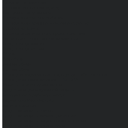
От кислот и щелочей
От повышенных температур
Фартуки и нарукавники
Одежда для охоты и рыбалки
Одежда для охранных и силовых структур
Одежда из флиса
Одежда ограниченного срока действия
Сигнальная, повышенной видимости
Спецодежда зимняя
Спецодежда летняя
Обувь
Вся обувь
Зимняя обувь
Летняя обувь
Обувь для медицины и сферы услуг, сабо, тапочки
Обувь резиновая, валяная, ПВХ, ЭВА
Жилеты на все случаи жизни
Средства индивидуальной защиты
Безопасность рабочего места
Дерматологические СИЗ
Защита коленей
Средства защиты головы
Средства защиты диэлектрические
Средства защиты лица и органов зрения
Средства защиты органа слуха