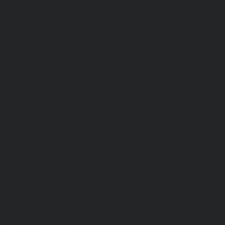
Средства индивидуальной защиты
Безопасность рабочего места
Дерматологические СИЗ
Защита коленей
Средства защиты головы
Средства защиты диэлектрические
Средства защиты лица и органов зрения
Средства защиты органа слуха
Средства защиты органов дыхания
Средства защиты от падения с высоты
Средства защиты рук
Все перчатки
Маслобензостойкие, МБС, нитриловые
Нейлон с покрытием
Одноразовые, смотровые
От вибрации
От повышенных температур
От пониженных температур
От пореза, удара
Спилковые и кожаные
Спилковые и кожаные от пониженных температур
Хб с обливным покрытием