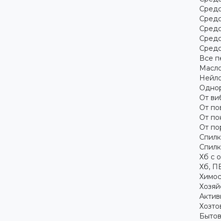
Средс
Средс
Средс
Средс
Средс
Все п
Масло
Нейло
Однор
От ви
От по
От по
От по
Спилк
Спилк
Хб с 
Хб, П
Химос
Хозяй
Актив
Хозто
Бытов