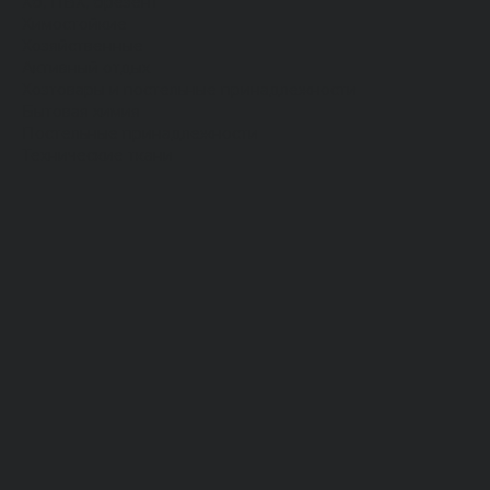
Хб, ПВХ, брезент
Химостойкие
Хозяйственные
Активный отдых
Хозтовары и постельные принадлежности
Бытовая химия
Постельные принадлежности
Технические ткани