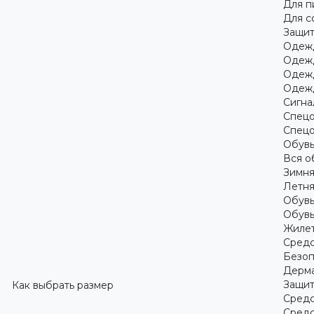
Для 
Для с
Защит
Одежд
Одежд
Одежд
Одежд
Сигна
Спецо
Спецо
Обув
Вся о
Зимня
Летня
Обувь
Обувь
Жилет
Средс
Безоп
Дерма
Защит
Как выбрать размер
Средс
Средс