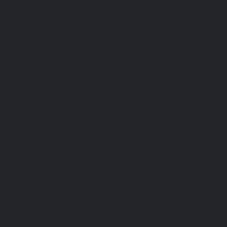
Все перчатки
Маслобензостойкие, МБС,
нитриловые
Нейлон с покрытием
Одноразовые, смотровые
От вибрации
От повышенных температур
От пониженных температур
От пореза, удара
Спилковые и кожаные
Спилковые и кожаные от пониженных
температур
Хб с обливным покрытием
Хб, ПВХ, брезент
Химостойкие
Хозяйственные
Активный отдых
Хозтовары и постельные
принадлежности
Бытовая химия
Постельные принадлежности
Кровати
Матрасы, одеяла, подушки, покрывала