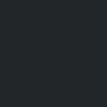
Спецодежда зимняя
Спецодежда летняя
Обувь
Вся обувь
Зимняя обувь
Летняя обувь
Обувь для медицины и сферы услуг,
сабо, тапочки
Обувь резиновая, валяная, ПВХ, ЭВА
Жилеты на все случаи жизни
Средства индивидуальной защиты
Безопасность рабочего места
Дерматологические СИЗ
Защита коленей
Средства защиты головы
Средства защиты диэлектрические
Средства защиты лица и органов
зрения
Средства защиты органа слуха
Средства защиты органов дыхания
Средства защиты от падения с высоты
Средства защиты рук