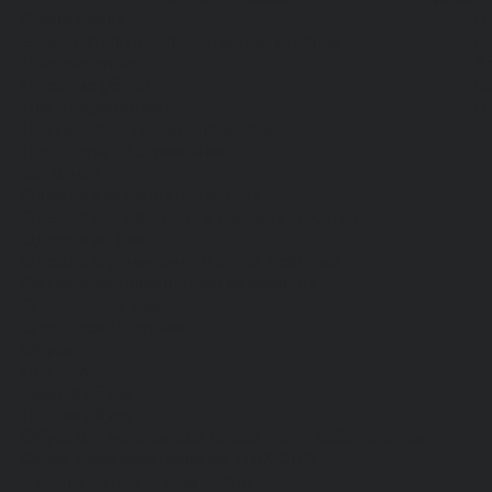
Спецодежда
Н
Белье нательное, трикотажные изделия
О
Влагозащитная
В
Головные уборы
С
Для медработников
П
Для пищевой промышленности
Для сферы обслуживания
Защитная
Одежда для охоты и рыбалки
Одежда для охранных и силовых структур
Одежда из флиса
Одежда ограниченного срока действия
Сигнальная, повышенной видимости
Спецодежда зимняя
Спецодежда летняя
Обувь
Вся обувь
Зимняя обувь
Летняя обувь
Обувь для медицины и сферы услуг, сабо, тапочки
Обувь резиновая, валяная, ПВХ, ЭВА
Жилеты на все случаи жизни