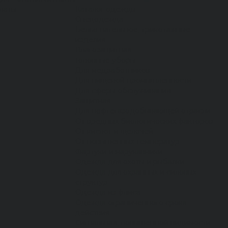
латы
Каталог одежды
Спецодежда
Белье нательное, трикотажные
изделия
Влагозащитная
Головные уборы
Для медработников
Для пищевой промышленности
Для сферы обслуживания
Защитная
Для нефтегазодобывающей отрасли
От вредных биологических факторов
От кислот и щелочей
От повышенных температур
Фартуки и нарукавники
Одежда для охоты и рыбалки
Одежда для охранных и силовых
структур
Одежда из флиса
Одежда ограниченного срока
действия
Сигнальная, повышенной видимости