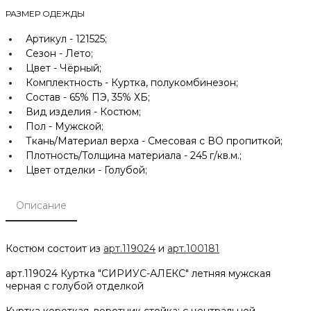
РАЗМЕР ОДЕЖДЫ
Артикул -
121525;
Сезон -
Лето;
Цвет -
Чёрный;
Комплектность -
Куртка, полукомбинезон;
Состав -
65% ПЭ, 35% ХБ;
Вид изделия -
Костюм;
Пол -
Мужской;
Ткань/Материал верха -
Смесовая с ВО пропиткой;
Плотность/Толщина материала -
245 г/кв.м.;
Цвет отделки -
Голубой;
Описание
Костюм состоит из
арт.119024
и
арт.100181
арт.119024 Куртка "СИРИУС-АЛЕКС" летняя мужская
черная с голубой отделкой
Куртка короткая, воротник стойка; с центральной