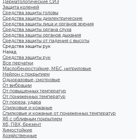
Дерматологические СИЗ
Защита коленей
Средства защиты головы
Средства защиты диэлектрические
Средства защиты лица и органов зрения
Средства защиты органа слуха
Средства защиты органов дыхания
Средства защиты от падения с высоты
Средства защиты рук
Назад
Средства защиты рук
Все перчатки
Маслобензостойкие, МБС, нитриловые
Нейлон с покрытием
Одноразовые, смотровые
От вибрации
От повышенных температур
От пониженных температур
От пореза, удара
Спилковые и кожаные
Спилковые и кожаные от пониженных температур
Хб с обливным покрытием
Хб, ПВХ, брезент
Химостойкие
Хозяйственные