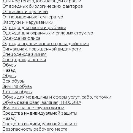
Для нефтегазодобывающей отрасли
От вредных биологических факторов
От кислот и щелочей
От повышенных температур
Фартуки и нарукавники
Одежда для охоты и рыбалки
Одежда для охранных и силовых структур
Одежда из флиса
Одежда ограниченного срока действия
Сигнальная, повышенной видимости
Спецодежда зимняя
Спецодежда летняя
Обувь
Назад
Обувь
Вся обувь
Зимняя обувь
Летняя обувь
Обувь для медицины и сферы услуг, сабо, тапочки
Обувь резиновая, валяная, ПВХ, ЭВА
Жилеты на все случаи жизни
Средства индивидуальной защиты
Назад
Средства индивидуальной защиты
Безопасность рабочего места