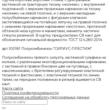
застёжкой на тракторную тесьму «молнию»; с внутренней
подпланкой; с верхним прорезным карманом на тесьму
«молнию» на левой полочке, и с верхним накладным
полуобъёмным карманом с фигурным клапаном
застегивающийся на потайную липучку на правой полочке;
с нижними прорезными карманами «листочки», притачной
обтачкой низа куртки и манжетами, манжеты частично
стянуты резинкой. В куртку предусмотрен СВ кант для
обозначения сигнальной видимости. ГОСТ 12.4.280-2014
арт.100181 Полукомбинезон "СИРИУС-ПРЕСТИЖ"
Полукомбинезон прямого силуэта, застежкой гульфика на
молния, с различными многофункциональными карманами,
с застежкой в правом боковом шве на пуговицы, с
наколенниками, с бретелями регулируемыми эластичной
тесьмой и фастексами, с эластичной тесьмой по линии
талии, на передних половинках в рельеф вшивается СВ
кант.
Карта сайта
Политика конфиденциальности
Соглашение на обработку персональных данных