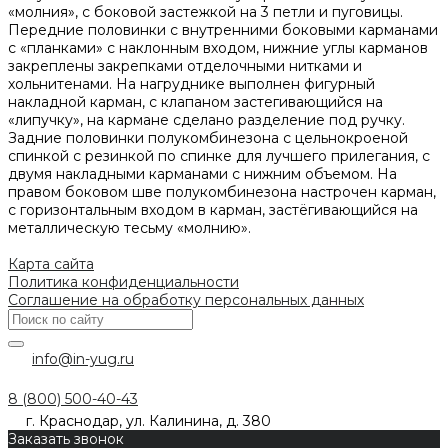
«молния», с боковой застежкой на 3 петли и пуговицы.
Передние половинки с внутренними боковыми карманами
с «планками» с наклонным входом, нижние углы карманов
закреплены закрепками отделочными нитками и
хольнитенами. На нагруднике выполнен фигурный
накладной карман, с клапаном застегивающийся на
«липучку», на кармане сделано разделение под ручку.
Задние половинки полукомбинезона с цельнокроеной
спинкой с резинкой по спинке для лучшего прилегания, с
двумя накладными карманами с нижним объемом. На
правом боковом шве полукомбинезона настрочен карман,
с горизонтальным входом в карман, застёгивающийся на
металлическую тесьму «молнию».
Карта сайта
Политика конфиденциальности
Соглашение на обработку персональных данных
info@in-yug.ru
8 (800) 500-40-43
г. Краснодар, ул. Калинина, д. 380
Заказать звонок