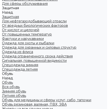
Для сферы обслуживания
Защитная
Назад
Защитная
Для нефтегазодобывающей отрасли
От вредных биологических факторов
От кислот и щелочей
От повышенных температур
Фартуки и нарукавники
Одежда для охоты и рыбалки
Одежда для охранных и силовых структур
Одежда из флиса
Одежда ограниченного срока действия
Сигнальная, повышенной видимости
Спецодежда зимняя
Спецодежда летняя
Обувь
Назад
Обувь
Вся обувь
Зимняя обувь
Летняя обувь
Обувь для медицины и сферы услуг, сабо, тапочки
Обувь резиновая, валяная, ПВХ, ЭВА
Жилеты на все случаи жизни