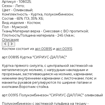
Артикул -
108025;
Сезон -
Лето;
Цвет -
Оливковый;
Комплектность -
Куртка, полукомбинезон;
Состав -
65% ПЭ, 35% ХБ;
Вид изделия -
Костюм;
Пол -
Мужской;
Ткань/Материал верха -
Смесовая с ВО пропиткой;
Плотность/Толщина материала -
245 г/кв.м.;
Описание
Костюм состоит из
арт.00895
и
арт.00915
арт.00895 Куртка "СИРИУС-ДАЛЛАС"
Куртка прямого силуэта, с центральной застежкой на
металлическую молнию, с нагрудным накладным и
прорезным, застегивающимся на молнию, карманами;
нижними внутренними карманами с листочками; пояс и
манжеты рукавов регулируются по ширине патами и
кнопками.Воротник-стойка.
арт.00915 Полукомбинезон "СИРИУС-ДАЛЛАС" оливковый
Полукомбинезон с застежкой гульфика на тесьму -