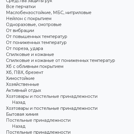
Средства защиты рук
Все перчатки
Маслобензостойкие, МБС, нитриловые
Нейлон с покрытием
Одноразовые, смотровые
От вибрации
От повышенных температур
От пониженных температур
От пореза, удара
Спилковые и кожаные
Спилковые и кожаные от пониженных температур
Хб с обливным покрытием
Хб, ПВХ, брезент
Химостойкие
Хозяйственные
Активный отдых
Хозтовары и постельные принадлежности
Назад
Хозтовары и постельные принадлежности
Бытовая химия
Постельные принадлежности
Назад
Постельные принадлежности