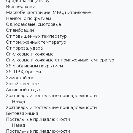
Средства защиты рук
Все перчатки
Маслобензостойкие, МБС, нитриловые
Нейлон с покрытием
Одноразовые, смотровые
От вибрации
От повышенных температур
От пониженных температур
От пореза, удара
Спилковые и кожаные
Спилковые и кожаные от пониженных температур
Хб с обливным покрытием
Хб, ПВХ, брезент
Химостойкие
Хозяйственные
Активный отдых
Хозтовары и постельные принадлежности
Назад
Хозтовары и постельные принадлежности
Бытовая химия
Постельные принадлежности
Назад
Постельные принадлежности