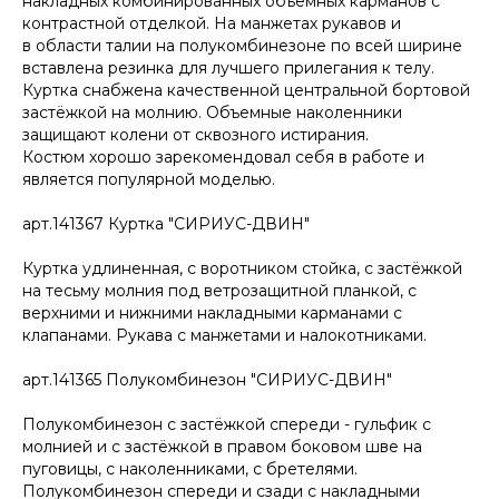
накладных комбинированных объемных карманов с
контрастной отделкой. На манжетах рукавов и
в области талии на полукомбинезоне по всей ширине
вставлена резинка для лучшего прилегания к телу.
Куртка снабжена качественной центральной бортовой
застёжкой на молнию. Объемные наколенники
защищают колени от сквозного истирания.
Костюм хорошо зарекомендовал себя в работе и
является популярной моделью.
арт.141367 Куртка "СИРИУС-ДВИН"
Куртка удлиненная, с воротником стойка, с застёжкой
на тесьму молния под ветрозащитной планкой, с
верхними и нижними накладными карманами с
клапанами. Рукава с манжетами и налокотниками.
арт.141365 Полукомбинезон "СИРИУС-ДВИН"
Полукомбинезон с застёжкой спереди - гульфик с
молнией и с застёжкой в правом боковом шве на
пуговицы, с наколенниками, с бретелями.
Полукомбинезон спереди и сзади с накладными