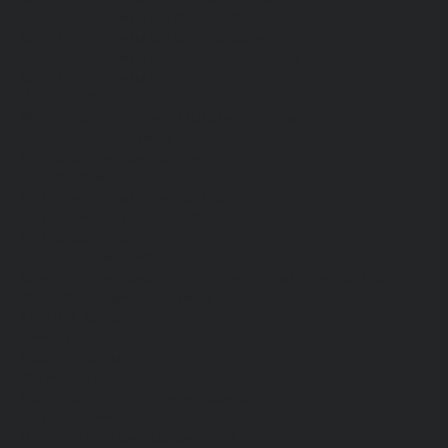
Средства защиты органа слуха
Средства защиты органов дыхания
Средства защиты от падения с высоты
Средства защиты рук
Все перчатки
Маслобензостойкие, МБС, нитриловые
Нейлон с покрытием
Одноразовые, смотровые
От вибрации
От повышенных температур
От пониженных температур
От пореза, удара
Спилковые и кожаные
Спилковые и кожаные от пониженных температур
Хб с обливным покрытием
Хб, ПВХ, брезент
Химостойкие
Хозяйственные
Активный отдых
Хозтовары и постельные принадлежности
Бытовая химия
Постельные принадлежности