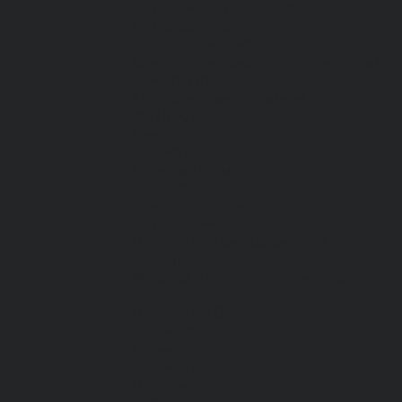
От пониженных температур
От пореза, удара
Спилковые и кожаные
Спилковые и кожаные от пониженных
температур
Хб с обливным покрытием
Хб, ПВХ, брезент
Химостойкие
Хозяйственные
Активный отдых
Хозтовары и постельные
принадлежности
Бытовая химия
Постельные принадлежности
Кровати
Матрасы, одеяла, подушки, покрывала
Полотенца
Постельное белье
Технические ткани
Акции
О компании
Новости