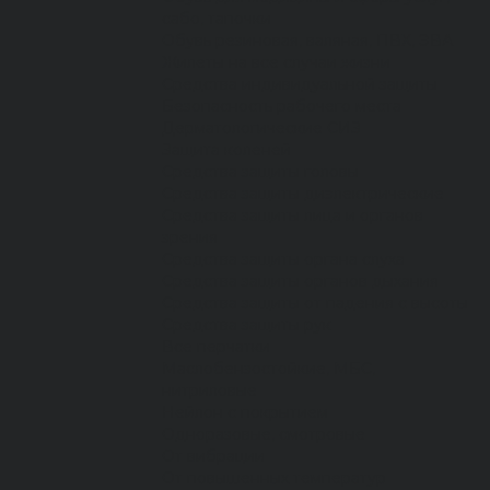
сабо, тапочки
Обувь резиновая, валяная, ПВХ, ЭВА
Жилеты на все случаи жизни
Средства индивидуальной защиты
Безопасность рабочего места
Дерматологические СИЗ
Защита коленей
Средства защиты головы
Средства защиты диэлектрические
Средства защиты лица и органов
зрения
Средства защиты органа слуха
Средства защиты органов дыхания
Средства защиты от падения с высоты
Средства защиты рук
Все перчатки
Маслобензостойкие, МБС,
нитриловые
Нейлон с покрытием
Одноразовые, смотровые
От вибрации
От повышенных температур