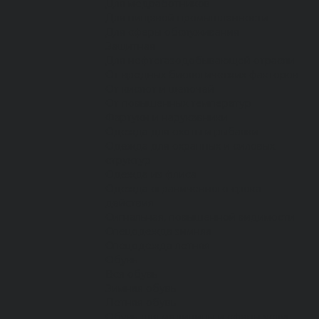
Для медработников
Для пищевой промышленности
Для сферы обслуживания
Защитная
Для нефтегазодобывающей отрасли
От вредных биологических факторов
От кислот и щелочей
От повышенных температур
Фартуки и нарукавники
Одежда для охоты и рыбалки
Одежда для охранных и силовых
структур
Одежда из флиса
Одежда ограниченного срока
действия
Сигнальная, повышенной видимости
Спецодежда зимняя
Спецодежда летняя
Обувь
Вся обувь
Зимняя обувь
Летняя обувь
Обувь для медицины и сферы услуг,