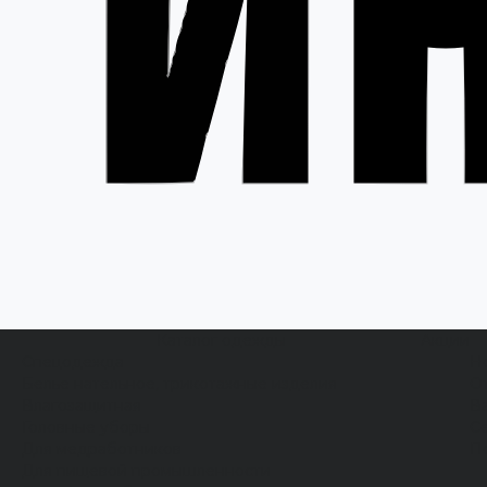
Каталог одежды
Акции
Спецодежда
Н
Белье нательное, трикотажные изделия
О
Влагозащитная
В
Головные уборы
С
Для медработников
П
Для пищевой промышленности