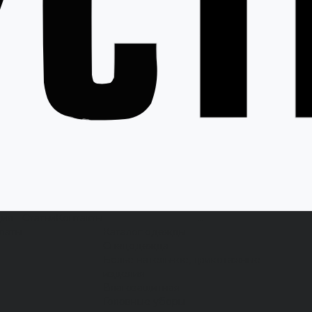
ция
Статьи
Контакты
...
латы
Каталог одежды
Спецодежда
Белье нательное, трикотажные
изделия
Влагозащитная
Головные уборы