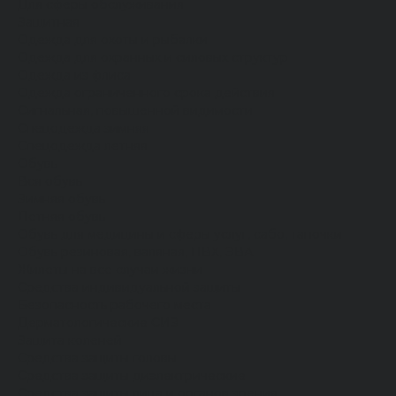
Для сферы обслуживания
Защитная
Одежда для охоты и рыбалки
Одежда для охранных и силовых структур
Одежда из флиса
Одежда ограниченного срока действия
Сигнальная, повышенной видимости
Спецодежда зимняя
Спецодежда летняя
Обувь
Вся обувь
Зимняя обувь
Летняя обувь
Обувь для медицины и сферы услуг, сабо, тапочки
Обувь резиновая, валяная, ПВХ, ЭВА
Жилеты на все случаи жизни
Средства индивидуальной защиты
Безопасность рабочего места
Дерматологические СИЗ
Защита коленей
Средства защиты головы
Средства защиты диэлектрические
Средства защиты лица и органов зрения