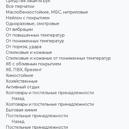
Средства защиты рук
Все перчатки
Маслобензостойкие, МБС, нитриловые
Нейлон с покрытием
Одноразовые, смотровые
От вибрации
От повышенных температур
От пониженных температур
От пореза, удара
Спилковые и кожаные
Спилковые и кожаные от пониженных температур
Хб с обливным покрытием
Хб, ПВХ, брезент
Химостойкие
Хозяйственные
Активный отдых
Хозтовары и постельные принадлежности
Назад
Хозтовары и постельные принадлежности
Бытовая химия
Постельные принадлежности
Назад
Постельные принадлежности