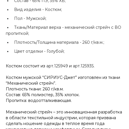
Состав -
65% ПЭ, 35% ХБ;
Вид изделия -
Костюм;
Пол -
Мужской;
Ткань/Материал верха -
механический стрейч с ВО
пропиткой;
Плотность/Толщина материала -
260 г/кв.м.;
Цвет отделки -
Голубой;
Костюм состоит из
арт.125949
и
арт.125935
.
Костюм мужской “СИРИУС-Джет” изготовлен из ткани
“Механический стрейч”.
Плотность ткани: 260 г/кв.м.
Состав: 65% полиэстер, 35% хлопок.
Пропитка: водоотталкивающая.
Механический стрейч – это инновационная разработка
в области текстильной индустрии, которая призвана
сделать ношение одежды в теплое время года