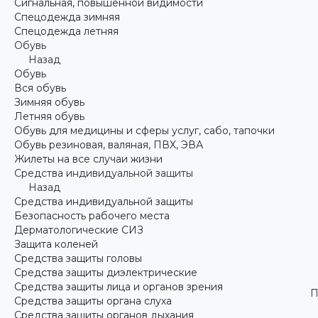
Сигнальная, повышенной видимости
Спецодежда зимняя
Спецодежда летняя
Обувь
Назад
Обувь
Вся обувь
Зимняя обувь
Летняя обувь
Обувь для медицины и сферы услуг, сабо, тапочки
Обувь резиновая, валяная, ПВХ, ЭВА
Жилеты на все случаи жизни
Средства индивидуальной защиты
Назад
Средства индивидуальной защиты
Безопасность рабочего места
Дерматологические СИЗ
Защита коленей
Средства защиты головы
Средства защиты диэлектрические
Средства защиты лица и органов зрения
П
Средства защиты органа слуха
Средства защиты органов дыхания