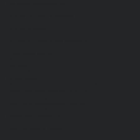
Для сферы обслуживания
Защитная
Одежда для охоты и рыбалки
Одежда для охранных и силовых структур
Одежда из флиса
Одежда ограниченного срока действия
Сигнальная, повышенной видимости
Спецодежда зимняя
Спецодежда летняя
Обувь
Вся обувь
Зимняя обувь
Летняя обувь
Обувь для медицины и сферы услуг, сабо, тапочки
Обувь резиновая, валяная, ПВХ, ЭВА
Жилеты на все случаи жизни
Средства индивидуальной защиты
Безопасность рабочего места
Дерматологические СИЗ
Защита коленей
Средства защиты головы
Средства защиты диэлектрические