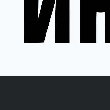
Каталог одежды
Спецодежда
Белье нательное, трикотажные изделия
Влагозащитная
Головные уборы
Для медработников
Для пищевой промышленности