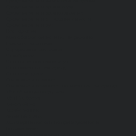
Средства защиты лица и органов зрения
Средства защиты органа слуха
Средства защиты органов дыхания
Средства защиты от падения с высоты
Средства защиты рук
Все перчатки
Маслобензостойкие, МБС, нитриловые
Нейлон с покрытием
Одноразовые, смотровые
От вибрации
От повышенных температур
От пониженных температур
От пореза, удара
Спилковые и кожаные
Спилковые и кожаные от пониженных температур
Хб с обливным покрытием
Хб, ПВХ, брезент
Химостойкие
Хозяйственные
Активный отдых
Хозтовары и постельные принадлежности
Бытовая химия
Постельные принадлежности