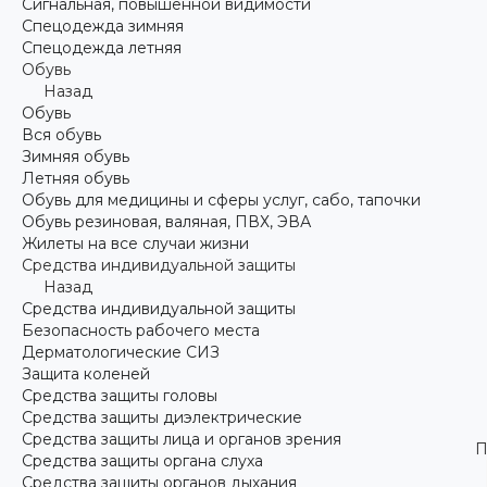
Сигнальная, повышенной видимости
Спецодежда зимняя
Спецодежда летняя
Обувь
Назад
Обувь
Вся обувь
Зимняя обувь
Летняя обувь
Обувь для медицины и сферы услуг, сабо, тапочки
Обувь резиновая, валяная, ПВХ, ЭВА
Жилеты на все случаи жизни
Средства индивидуальной защиты
Назад
Средства индивидуальной защиты
Безопасность рабочего места
Дерматологические СИЗ
Защита коленей
Средства защиты головы
Средства защиты диэлектрические
Средства защиты лица и органов зрения
П
Средства защиты органа слуха
Средства защиты органов дыхания