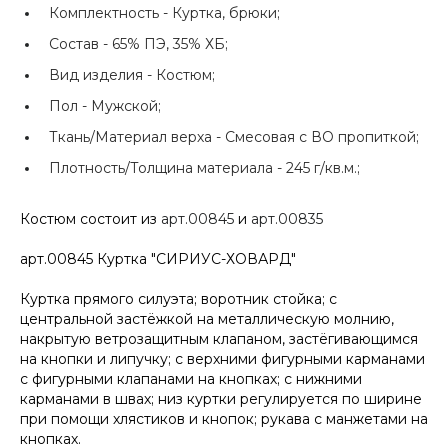
Комплектность -
Куртка, брюки;
Состав -
65% ПЭ, 35% ХБ;
Вид изделия -
Костюм;
Пол -
Мужской;
Ткань/Материал верха -
Смесовая с ВО пропиткой;
Плотность/Толщина материала -
245 г/кв.м.;
Костюм состоит из
арт.00845
и
арт.00835
арт.00845 Куртка "СИРИУС-ХОВАРД"
Куртка прямого силуэта; воротник стойка; с
центральной застёжкой на металлическую молнию,
накрытую ветрозащитным клапаном, застёгивающимся
на кнопки и липучку; с верхними фигурными карманами
с фигурными клапанами на кнопках; с нижними
карманами в швах; низ куртки регулируется по ширине
при помощи хлястиков и кнопок; рукава с манжетами на
кнопках.