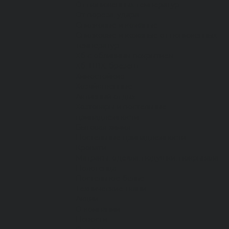
От пониженных температур
От пореза, удара
Спилковые и кожаные
Спилковые и кожаные от пониженных
температур
Хб с обливным покрытием
Хб, ПВХ, брезент
Химостойкие
Хозяйственные
Активный отдых
Хозтовары и постельные
принадлежности
Бытовая химия
Постельные принадлежности
Кровати
Матрасы, одеяла, подушки, покрывала
Полотенца
Постельное белье
Технические ткани
Акции
О компании
Новости