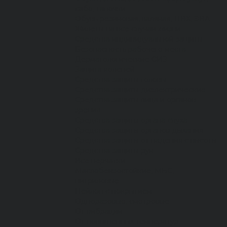
сабо, тапочки
Обувь резиновая, валяная, ПВХ, ЭВА
Жилеты на все случаи жизни
Средства индивидуальной защиты
Безопасность рабочего места
Дерматологические СИЗ
Защита коленей
Средства защиты головы
Средства защиты диэлектрические
Средства защиты лица и органов
зрения
Средства защиты органа слуха
Средства защиты органов дыхания
Средства защиты от падения с высоты
Средства защиты рук
Все перчатки
Маслобензостойкие, МБС,
нитриловые
Нейлон с покрытием
Одноразовые, смотровые
От вибрации
От повышенных температур