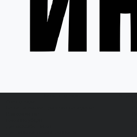
Каталог одежды
Акции
Спецодежда
Н
Белье нательное, трикотажные изделия
О
Влагозащитная
В
Головные уборы
С
Для медработников
П
Для пищевой промышленности