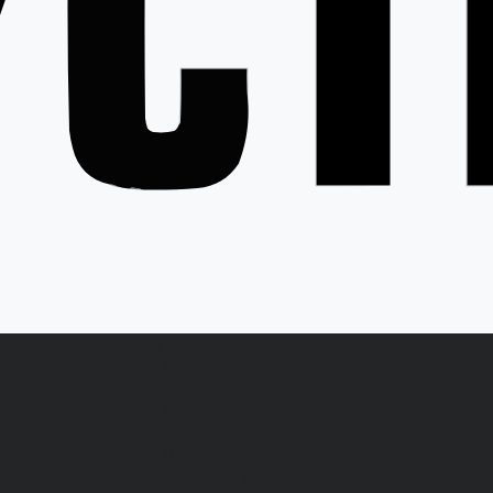
ция
Статьи
Контакты
...
латы
Каталог одежды
Спецодежда
Белье нательное, трикотажные
изделия
Влагозащитная
Головные уборы