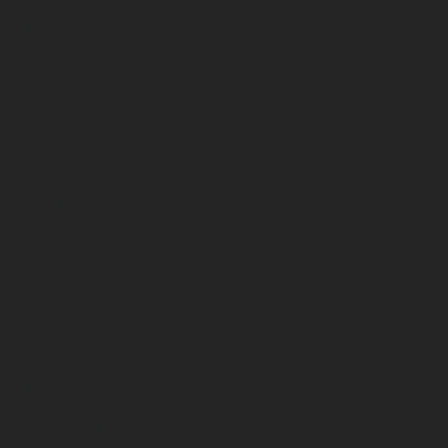
Для сферы обслуживания
Защитная
Одежда для охоты и рыбалки
Одежда для охранных и силовых структур
Одежда из флиса
Одежда ограниченного срока действия
Сигнальная, повышенной видимости
Спецодежда зимняя
Спецодежда летняя
Обувь
Вся обувь
Зимняя обувь
Летняя обувь
Обувь для медицины и сферы услуг, сабо, тапочки
Обувь резиновая, валяная, ПВХ, ЭВА
Жилеты на все случаи жизни
Средства индивидуальной защиты
Безопасность рабочего места
Дерматологические СИЗ
Защита коленей
Средства защиты головы
Средства защиты диэлектрические
Средства защиты лица и органов зрения