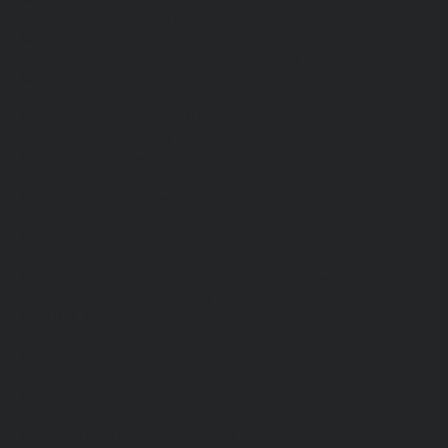
Средства защиты органа слуха
Средства защиты органов дыхания
Средства защиты от падения с высоты
Средства защиты рук
Все перчатки
Маслобензостойкие, МБС, нитриловые
Нейлон с покрытием
Одноразовые, смотровые
От вибрации
От повышенных температур
От пониженных температур
От пореза, удара
Спилковые и кожаные
Спилковые и кожаные от пониженных температур
Хб с обливным покрытием
Хб, ПВХ, брезент
Химостойкие
Хозяйственные
Активный отдых
Хозтовары и постельные принадлежности
Бытовая химия
Постельные принадлежности