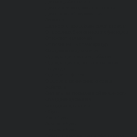
Для медработников
Для пищевой промышленности
Для сферы обслуживания
Защитная
Для нефтегазодобывающей отрасли
От вредных биологических факторов
От кислот и щелочей
От повышенных температур
Фартуки и нарукавники
Одежда для охоты и рыбалки
Одежда для охранных и силовых
структур
Одежда из флиса
Одежда ограниченного срока
действия
Сигнальная, повышенной видимости
Спецодежда зимняя
Спецодежда летняя
Обувь
Вся обувь
Зимняя обувь
Летняя обувь
Обувь для медицины и сферы услуг,