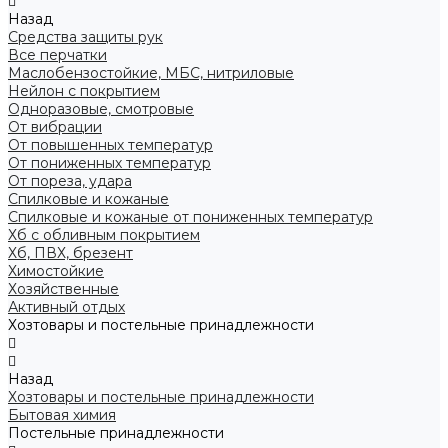
Назад
Средства защиты рук
Все перчатки
Маслобензостойкие, МБС, нитриловые
Нейлон с покрытием
Одноразовые, смотровые
От вибрации
От повышенных температур
От пониженных температур
От пореза, удара
Спилковые и кожаные
Спилковые и кожаные от пониженных температур
Хб с обливным покрытием
Хб, ПВХ, брезент
Химостойкие
Хозяйственные
Активный отдых
Хозтовары и постельные принадлежности
Назад
Хозтовары и постельные принадлежности
Бытовая химия
Постельные принадлежности