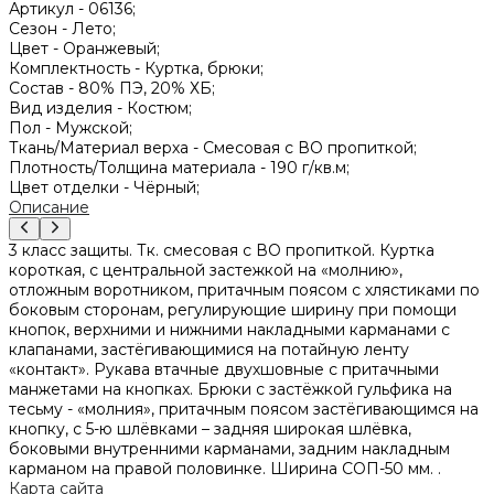
Артикул -
06136;
Сезон -
Лето;
Цвет -
Оранжевый;
Комплектность -
Куртка, брюки;
Состав -
80% ПЭ, 20% ХБ;
Вид изделия -
Костюм;
Пол -
Мужской;
Ткань/Материал верха -
Смесовая с ВО пропиткой;
Плотность/Толщина материала -
190 г/кв.м;
Цвет отделки -
Чёрный;
Описание
3 класс защиты. Тк. смесовая с ВО пропиткой. Куртка
короткая, с центральной застежкой на «молнию»,
отложным воротником, притачным поясом с хлястиками по
боковым сторонам, регулирующие ширину при помощи
кнопок, верхними и нижними накладными карманами с
клапанами, застёгивающимися на потайную ленту
«контакт». Рукава втачные двухшовные с притачными
манжетами на кнопках. Брюки с застёжкой гульфика на
тесьму - «молния», притачным поясом застёгивающимся на
кнопку, с 5-ю шлёвками – задняя широкая шлёвка,
боковыми внутренними карманами, задним накладным
карманом на правой половинке. Ширина СОП-50 мм. .
Карта сайта