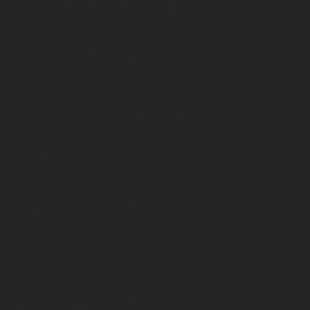
Средства индивидуальной защиты
Безопасность рабочего места
Дерматологические СИЗ
Защита коленей
Средства защиты головы
Средства защиты диэлектрические
Средства защиты лица и органов зрения
Средства защиты органа слуха
Средства защиты органов дыхания
Средства защиты от падения с высоты
Средства защиты рук
Все перчатки
Маслобензостойкие, МБС, нитриловые
Нейлон с покрытием
Одноразовые, смотровые
От вибрации
От повышенных температур
От пониженных температур
От пореза, удара
Спилковые и кожаные
Спилковые и кожаные от пониженных температур
Хб с обливным покрытием