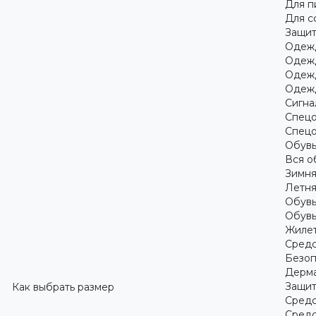
Для 
Для с
Защит
Одежд
Одежд
Одежд
Одежд
Сигна
Спецо
Спецо
Обув
Вся о
Зимня
Летня
Обувь
Обувь
Жилет
Средс
Безоп
Дерма
Защит
Как выбрать размер
Средс
Средс