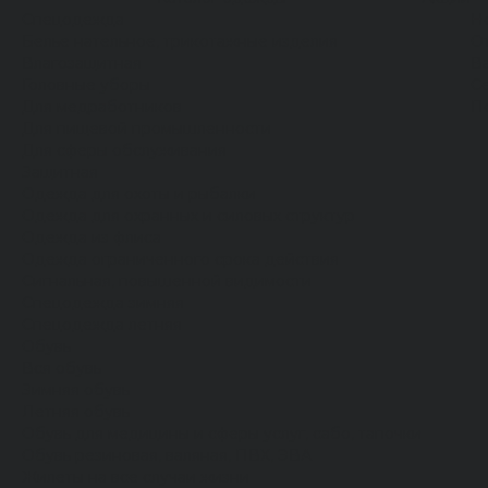
Спецодежда
Н
Белье нательное, трикотажные изделия
О
Влагозащитная
В
Головные уборы
С
Для медработников
П
Для пищевой промышленности
Для сферы обслуживания
Защитная
Одежда для охоты и рыбалки
Одежда для охранных и силовых структур
Одежда из флиса
Одежда ограниченного срока действия
Сигнальная, повышенной видимости
Спецодежда зимняя
Спецодежда летняя
Обувь
Вся обувь
Зимняя обувь
Летняя обувь
Обувь для медицины и сферы услуг, сабо, тапочки
Обувь резиновая, валяная, ПВХ, ЭВА
Жилеты на все случаи жизни