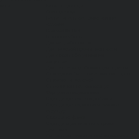
латы
Каталог одежды
Спецодежда
Белье нательное, трикотажные
изделия
Влагозащитная
Головные уборы
Для медработников
Для пищевой промышленности
Для сферы обслуживания
Защитная
Для нефтегазодобывающей отрасли
От вредных биологических факторов
От кислот и щелочей
От повышенных температур
Фартуки и нарукавники
Одежда для охоты и рыбалки
Одежда для охранных и силовых
структур
Одежда из флиса
Одежда ограниченного срока
действия
Сигнальная, повышенной видимости