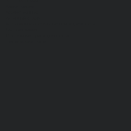
Хб, ПВХ, брезент
Химостойкие
Хозяйственные
Активный отдых
Хозтовары и постельные принадлежности
Бытовая химия
Постельные принадлежности
Технические ткани