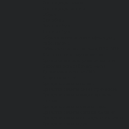
Спецодежда зимняя
Спецодежда летняя
Обувь
Вся обувь
Зимняя обувь
Летняя обувь
Обувь для медицины и сферы услуг,
сабо, тапочки
Обувь резиновая, валяная, ПВХ, ЭВА
Жилеты на все случаи жизни
Средства индивидуальной защиты
Безопасность рабочего места
Дерматологические СИЗ
Защита коленей
Средства защиты головы
Средства защиты диэлектрические
Средства защиты лица и органов
зрения
Средства защиты органа слуха
Средства защиты органов дыхания
Средства защиты от падения с высоты
Средства защиты рук