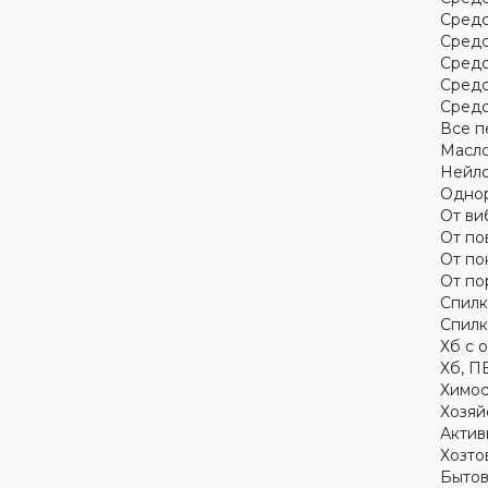
Средс
Средс
Средс
Средс
Средс
Все п
Масло
Нейло
Однор
От ви
От по
От по
От по
Спилк
Спилк
Хб с 
Хб, П
Химос
Хозяй
Актив
Хозто
Бытов