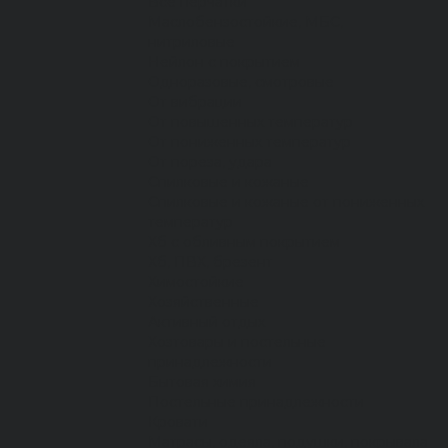
Все перчатки
Маслобензостойкие, МБС,
нитриловые
Нейлон с покрытием
Одноразовые, смотровые
От вибрации
От повышенных температур
От пониженных температур
От пореза, удара
Спилковые и кожаные
Спилковые и кожаные от пониженных
температур
Хб с обливным покрытием
Хб, ПВХ, брезент
Химостойкие
Хозяйственные
Активный отдых
Хозтовары и постельные
принадлежности
Бытовая химия
Постельные принадлежности
Кровати
Матрасы, одеяла, подушки, покрывала