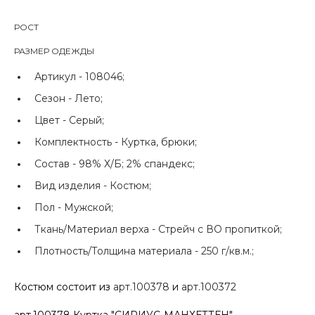
РОСТ
РАЗМЕР ОДЕЖДЫ
Артикул -
108046;
Сезон -
Лето;
Цвет -
Серый;
Комплектность -
Куртка, брюки;
Состав -
98% Х/Б; 2% спандекс;
Вид изделия -
Костюм;
Пол -
Мужской;
Ткань/Материал верха -
Стрейч с ВО пропиткой;
Плотность/Толщина материала -
250 г/кв.м.;
Костюм состоит из
арт.100378
и
арт.100372