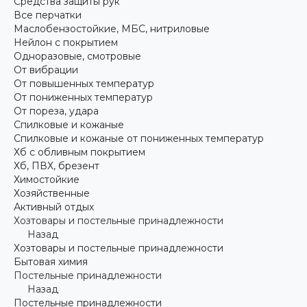
Средства защиты рук
Все перчатки
Маслобензостойкие, МБС, нитриловые
Нейлон с покрытием
Одноразовые, смотровые
От вибрации
От повышенных температур
От пониженных температур
От пореза, удара
Спилковые и кожаные
Спилковые и кожаные от пониженных температур
Хб с обливным покрытием
Хб, ПВХ, брезент
Химостойкие
Хозяйственные
Активный отдых
Хозтовары и постельные принадлежности
Назад
Хозтовары и постельные принадлежности
Бытовая химия
Постельные принадлежности
Назад
Постельные принадлежности