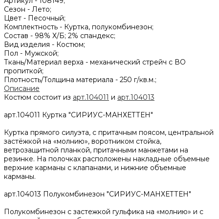
Артикул -
108149;
Сезон -
Лето;
Цвет -
Песочный;
Комплектность -
Куртка, полукомбинезон;
Состав -
98% Х/Б; 2% спандекс;
Вид изделия -
Костюм;
Пол -
Мужской;
Ткань/Материал верха -
механический стрейч с ВО
пропиткой;
Плотность/Толщина материала -
250 г/кв.м.;
Описание
Костюм состоит из
арт.104011
и
арт.104013
арт.104011 Куртка "СИРИУС-МАНХЕТТЕН"
Куртка прямого силуэта, с притачным поясом, центральной
застёжкой на «молнию», воротником стойка,
ветрозащитной планкой, притачными манжетами на
резинке. На полочках расположены накладные объемные
верхние карманы с клапанами, и нижние объемные
карманы.
арт.104013 Полукомбинезон "СИРИУС-МАНХЕТТЕН"
Полукомбинезон с застежкой гульфика на «молнию» и с