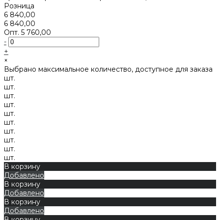
Розница
6 840,00
6 840,00
Опт.
5 760,00
-
+
×
Выбрано максимальное количество, доступное для заказа
шт.
шт.
шт.
шт.
шт.
шт.
шт.
шт.
шт.
шт.
В корзину
Добавлено
В корзину
Добавлено
В корзину
Добавлено
В корзину