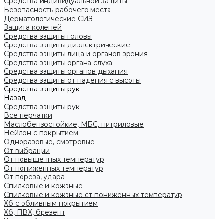
Средства индивидуальной защиты
Безопасность рабочего места
Дерматологические СИЗ
Защита коленей
Средства защиты головы
Средства защиты диэлектрические
Средства защиты лица и органов зрения
Средства защиты органа слуха
Средства защиты органов дыхания
Средства защиты от падения с высоты
Средства защиты рук
Назад
Средства защиты рук
Все перчатки
Маслобензостойкие, МБС, нитриловые
Нейлон с покрытием
Одноразовые, смотровые
От вибрации
От повышенных температур
От пониженных температур
От пореза, удара
Спилковые и кожаные
Спилковые и кожаные от пониженных температур
Хб с обливным покрытием
Хб, ПВХ, брезент