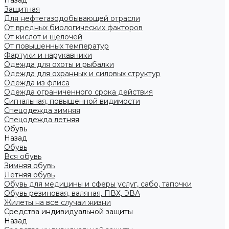
Назад
Защитная
Для нефтегазодобывающей отрасли
От вредных биологических факторов
От кислот и щелочей
От повышенных температур
Фартуки и нарукавники
Одежда для охоты и рыбалки
Одежда для охранных и силовых структур
Одежда из флиса
Одежда ограниченного срока действия
Сигнальная, повышенной видимости
Спецодежда зимняя
Спецодежда летняя
Обувь
Назад
Обувь
Вся обувь
Зимняя обувь
Летняя обувь
Обувь для медицины и сферы услуг, сабо, тапочки
Обувь резиновая, валяная, ПВХ, ЭВА
Жилеты на все случаи жизни
Средства индивидуальной защиты
Назад