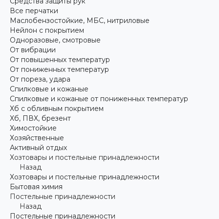
Средства защиты рук
Все перчатки
Маслобензостойкие, МБС, нитриловые
Нейлон с покрытием
Одноразовые, смотровые
От вибрации
От повышенных температур
От пониженных температур
От пореза, удара
Спилковые и кожаные
Спилковые и кожаные от пониженных температур
Хб с обливным покрытием
Хб, ПВХ, брезент
Химостойкие
Хозяйственные
Активный отдых
Хозтовары и постельные принадлежности
Назад
Хозтовары и постельные принадлежности
Бытовая химия
Постельные принадлежности
Назад
Постельные принадлежности