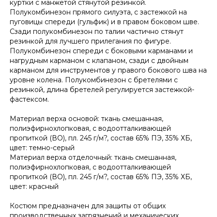
куртки с манжетой стянутой резинкой.
Полукомбинезон прямого силуэта, с застежкой на
пуговицы спереди (гульфик) и в правом боковом шве.
Сзади полукомбинезон по талии частично стянут
резинкой для лучшего прилегания по фигуре.
Полукомбинезон спереди с боковыми карманами и
нагрудным карманом с клапаном, сзади с двойным
карманом для инструментов у правого бокового шва на
уровне колена. Полукомбинезон с бретелями с
резинкой, длина бретелей регулируется застежкой-
фастексом.
Материал верха основой: ткань смешанная,
полиэфирнохлопковая, с водоотталкивающей
пропиткой (ВО), пл. 245 г/м?, состав 65% ПЭ, 35% ХБ,
цвет: темно-серый
Материал верха отделочный: ткань смешанная,
полиэфирнохлопковая, с водоотталкивающей
пропиткой (ВО), пл. 245 г/м?, состав 65% ПЭ, 35% ХБ,
цвет: красный
Костюм предназначен для защиты от общих
производственных загрязнений и механических