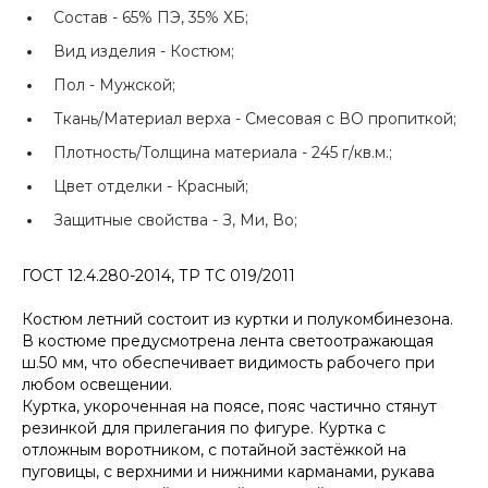
Состав -
65% ПЭ, 35% ХБ;
Вид изделия -
Костюм;
Пол -
Мужской;
Ткань/Материал верха -
Смесовая с ВО пропиткой;
Плотность/Толщина материала -
245 г/кв.м.;
Цвет отделки -
Красный;
Защитные свойства -
З, Ми, Во;
ГОСТ 12.4.280-2014, ТР ТС 019/2011
Костюм летний состоит из куртки и полукомбинезона.
В костюме предусмотрена лента светоотражающая
ш.50 мм, что обеспечивает видимость рабочего при
любом освещении.
Куртка, укороченная на поясе, пояс частично стянут
резинкой для прилегания по фигуре. Куртка с
отложным воротником, с потайной застёжкой на
пуговицы, с верхними и нижними карманами, рукава