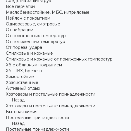
Средства защиты рук
Все перчатки
Маслобензостойкие, МБС, нитриловые
Нейлон с покрытием
Одноразовые, смотровые
От вибрации
От повышенных температур
От пониженных температур
От пореза, удара
Спилковые и кожаные
Спилковые и кожаные от пониженных температур
Хб с обливным покрытием
Хб, ПВХ, брезент
Химостойкие
Хозяйственные
Активный отдых
Хозтовары и постельные принадлежности
Назад
Хозтовары и постельные принадлежности
Бытовая химия
Постельные принадлежности
Назад
Постельные принадлежности