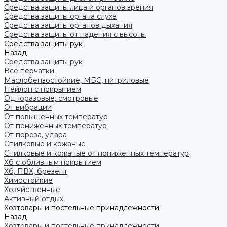
Средства защиты лица и органов зрения
Средства защиты органа слуха
Средства защиты органов дыхания
Средства защиты от падения с высоты
Средства защиты рук
Назад
Средства защиты рук
Все перчатки
Маслобензостойкие, МБС, нитриловые
Нейлон с покрытием
Одноразовые, смотровые
От вибрации
От повышенных температур
От пониженных температур
От пореза, удара
Спилковые и кожаные
Спилковые и кожаные от пониженных температур
Хб с обливным покрытием
Хб, ПВХ, брезент
Химостойкие
Хозяйственные
Активный отдых
Хозтовары и постельные принадлежности
Назад
Хозтовары и постельные принадлежности