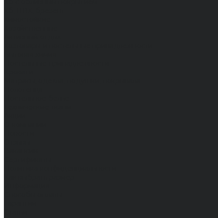
Хб с обливным покрытием
Хб, ПВХ, брезент
Химостойкие
Хозяйственные
Активный отдых
Хозтовары и постельные принадлежности
Бытовая химия
Постельные принадлежности
Кровати
Матрасы, одеяла, подушки, покрывала
Полотенца
Постельное белье
Технические ткани
Акции
О компании
Новости
Отзывы
Вакансии
Сертификаты
Политика конфиденциальности
Как выбрать размер
Информация
Способы оплаты
Гарантии
Статьи