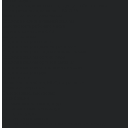
Летняя обувь
Обувь для медицины и сферы услуг, сабо, тапочки
Обувь резиновая, валяная, ПВХ, ЭВА
Жилеты на все случаи жизни
Средства индивидуальной защиты
Безопасность рабочего места
Дерматологические СИЗ
Защита коленей
Средства защиты головы
Средства защиты диэлектрические
Средства защиты лица и органов зрения
Средства защиты органа слуха
Средства защиты органов дыхания
Средства защиты от падения с высоты
Средства защиты рук
Все перчатки
Маслобензостойкие, МБС, нитриловые
Нейлон с покрытием
Одноразовые, смотровые
От вибрации
От повышенных температур
От пониженных температур
От пореза, удара
Спилковые и кожаные
Спилковые и кожаные от пониженных температур