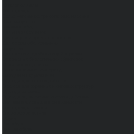
...
Каталог одежды
Спецодежда
Белье нательное, трикотажные изделия
Влагозащитная
Головные уборы
Для медработников
Для пищевой промышленности
Для сферы обслуживания
Защитная
Для нефтегазодобывающей отрасли
От вредных биологических факторов
От кислот и щелочей
От повышенных температур
Фартуки и нарукавники
Одежда для охоты и рыбалки
Одежда для охранных и силовых структур
Одежда из флиса
Одежда ограниченного срока действия
Сигнальная, повышенной видимости
Спецодежда зимняя
Спецодежда летняя
Обувь
Вся обувь
Зимняя обувь