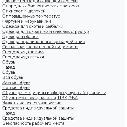
Для нефтегазодобывающей отрасли
От вредных биологических факторов
От кислот и щелочей
От повышенных температур
Фартуки и нарукавники
Одежда для охоты и рыбалки
Одежда для охранных и силовых структур
Одежда из флиса
Одежда ограниченного срока действия
Сигнальная, повышенной видимости
Спецодежда зимняя
Спецодежда летняя
Обувь
Назад
Обувь
Вся обувь
Зимняя обувь
Летняя обувь
Обувь для медицины и сферы услуг, сабо, тапочки
Обувь резиновая, валяная, ПВХ, ЭВА
Жилеты на все случаи жизни
Средства индивидуальной защиты
Назад
Средства индивидуальной защиты
Безопасность рабочего места