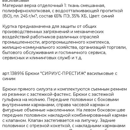
васильковый
Материал верха отделочный 1: ткань смешанная,
полиэфирнохлопковая, с водоотталкивающей пропиткой
(ВО), пл. 245 г/м?, состав 65% ПЭ, 35% ХБ, Цвет: синий
Куртка предназначена для защиты от общих
производственных загрязнений и механических
воздействий работников различных отраслей
промышленности, агропромышленного комплекса,
жилищно-коммунального хозяйства, организаций торговли,
бытового обслуживания и гостиничного сервиса,
сервисных и клининговых служб и т.д.
арт.138916 Брюки "СИРИУС-ПРЕСТИЖ" васильковые с
синим
Брюки прямого силуэта и комплектуются съемным ремнем
из резинки с застежкой-фастекс. Брюки с застежкой
гульфика на молнию. Передние половинки с боковыми
внутренними карманами, справа часовой карман и
фигурные объемные наколенники. На левом боковом шве
передних половинок накладной комбинированный карман
с клапаном. Клапан застегивается на липучку. Задние
половинки с отрезной кокеткой, с накладными карманами