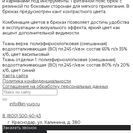
и карманами под инструменты. Притачной пояс брюк с
резинкой по боковым сторонам для мягкого прилегания. В
брюках предусмотрен кант контрастного цвета.
Комбинация цветов в брюках позволяет достичь удобства
в эксплуатации и визуального эффекта, яркий цвет как
акцент дополнительной видимости.
Ткань верха: полиэфирнохлопковая (смешанная)
водоотталкивающая (ВО) пл.245 г/кв.м. состав 65% п/э 35%
х/б, цвет васильковый
Ткань отделки 1: полиэфирнохлопковая (смешанная)
водоотталкивающая (ВО) пл.245 г/кв.м. состав 80% п/э 20%
х/б, цвет синий
Карта сайта
Политика конфиденциальности
Соглашение на обработку персональных данных
info@in-yug.ru
8 (800) 500-40-43
г. Краснодар, ул. Калинина, д. 380
Заказать звонок