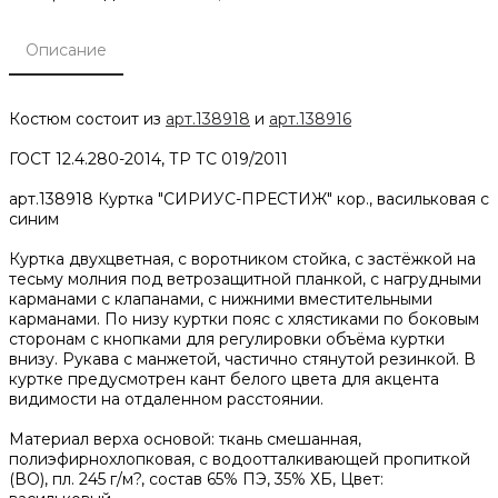
Описание
Костюм состоит из
арт.138918
и
арт.138916
ГОСТ 12.4.280-2014, ТР ТС 019/2011
арт.138918 Куртка "СИРИУС-ПРЕСТИЖ" кор., васильковая с
синим
Куртка двухцветная, с воротником стойка, с застёжкой на
тесьму молния под ветрозащитной планкой, с нагрудными
карманами с клапанами, с нижними вместительными
карманами. По низу куртки пояс с хлястиками по боковым
сторонам с кнопками для регулировки объёма куртки
внизу. Рукава с манжетой, частично стянутой резинкой. В
куртке предусмотрен кант белого цвета для акцента
видимости на отдаленном расстоянии.
Материал верха основой: ткань смешанная,
полиэфирнохлопковая, с водоотталкивающей пропиткой
(ВО), пл. 245 г/м?, состав 65% ПЭ, 35% ХБ, Цвет: