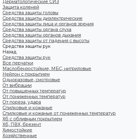
Дерматологические СИЗ
Защита коленей
Средства защиты головы
Средства защиты диэлектрические
Средства защиты лица и органов зрения
Средства защиты органа слуха
Средства защиты органов дыхания
Средства защиты от падения с высоты
Средства защиты рук
Назад
Средства защиты рук
Все перчатки
Маслобензостойкие, МБС, нитриловые
Нейлон с покрытием
Одноразовые, смотровые
От вибрации
От повышенных температур
От пониженных температур
От пореза, удара
Спилковые и кожаные
Спилковые и кожаные от пониженных температур
Хб с обливным покрытием
Хб, ПВХ, брезент
Химостойкие
Хозяйственные