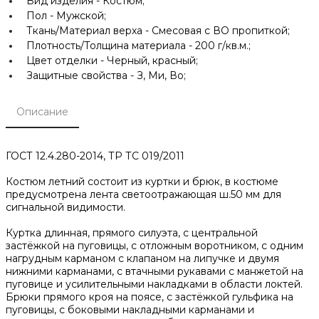
Вид изделия -
Костюм;
Пол -
Мужской;
Ткань/Материал верха -
Смесовая с ВО пропиткой;
Плотность/Толщина материала -
200 г/кв.м.;
Цвет отделки -
Черный, красный;
Защитные свойства -
З, Ми, Во;
Описание
ГОСТ 12.4.280-2014, ТР ТС 019/2011
Костюм летний состоит из куртки и брюк, в костюме
предусмотрена лента светоотражающая ш.50 мм для
сигнальной видимости.
Куртка длинная, прямого силуэта, с центральной
застёжкой на пуговицы, с отложным воротником, с одним
нагрудным карманом с клапаном на липучке и двумя
нижними карманами, с втачными рукавами с манжетой на
пуговице и усилительными накладками в области локтей.
Брюки прямого кроя на поясе, с застёжкой гульфика на
пуговицы, с боковыми накладными карманами и