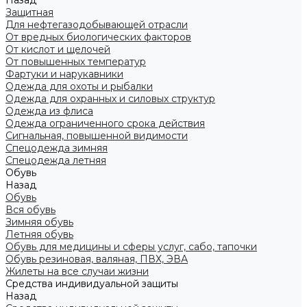
Назад
Защитная
Для нефтегазодобывающей отрасли
От вредных биологических факторов
От кислот и щелочей
От повышенных температур
Фартуки и нарукавники
Одежда для охоты и рыбалки
Одежда для охранных и силовых структур
Одежда из флиса
Одежда ограниченного срока действия
Сигнальная, повышенной видимости
Спецодежда зимняя
Спецодежда летняя
Обувь
Назад
Обувь
Вся обувь
Зимняя обувь
Летняя обувь
Обувь для медицины и сферы услуг, сабо, тапочки
Обувь резиновая, валяная, ПВХ, ЭВА
Жилеты на все случаи жизни
Средства индивидуальной защиты
Назад