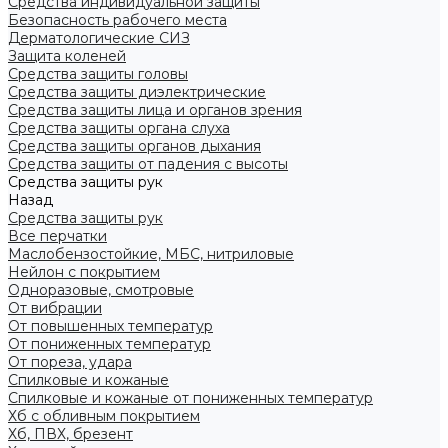
Средства индивидуальной защиты
Безопасность рабочего места
Дерматологические СИЗ
Защита коленей
Средства защиты головы
Средства защиты диэлектрические
Средства защиты лица и органов зрения
Средства защиты органа слуха
Средства защиты органов дыхания
Средства защиты от падения с высоты
Средства защиты рук
Назад
Средства защиты рук
Все перчатки
Маслобензостойкие, МБС, нитриловые
Нейлон с покрытием
Одноразовые, смотровые
От вибрации
От повышенных температур
От пониженных температур
От пореза, удара
Спилковые и кожаные
Спилковые и кожаные от пониженных температур
Хб с обливным покрытием
Хб, ПВХ, брезент