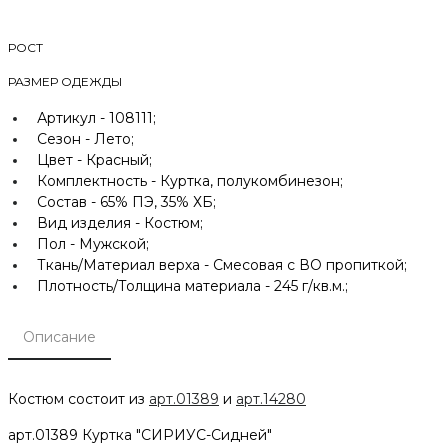
РОСТ
РАЗМЕР ОДЕЖДЫ
Артикул -
108111;
Сезон -
Лето;
Цвет -
Красный;
Комплектность -
Куртка, полукомбинезон;
Состав -
65% ПЭ, 35% ХБ;
Вид изделия -
Костюм;
Пол -
Мужской;
Ткань/Материал верха -
Смесовая с ВО пропиткой;
Плотность/Толщина материала -
245 г/кв.м.;
Описание
Костюм состоит из
арт.01389
и
арт.14280
арт.01389 Куртка "СИРИУС-Сидней"