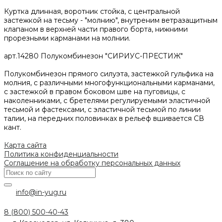
Куртка длинная, воротник стойка, с центральной
застежкой на тесьму - "молнию", внутреним ветразащитным
клапаном в верхней части правого борта, нижними
прорезными карманами на молнии.
арт.14280 Полукомбинезон "СИРИУС-ПРЕСТИЖ"
Полукомбинезон прямого силуэта, застежкой гульфика на
молния, с различными многофункциональными карманами,
с застежкой в правом боковом шве на пуговицы, с
наколенниками, с бретелями регулируемыми эластичной
тесьмой и фастексами, с эластичной тесьмой по линии
талии, на передних половинках в рельеф вшивается СВ
кант.
Карта сайта
Политика конфиденциальности
Соглашение на обработку персональных данных
info@in-yug.ru
8 (800) 500-40-43