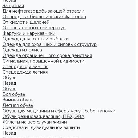
Назад
Защитная
Для нефтегазодобывающей отрасли
От вредных биологических факторов
От кислот и щелочей
От повышенных температур
Фартуки и нарукавники
Одежда для охоты и рыбалки
Одежда для охранных и силовых структур
Одежда из флиса
Одежда ограниченного срока действия
Сигнальная, повышенной видимости
Спецодежда зимняя
Спецодежда летняя
Обувь
Назад
Обувь
Вся обувь
Зимняя обувь
Летняя обувь
Обувь для медицины и сферы услуг, сабо, тапочки
Обувь резиновая, валяная, ПВХ, ЭВА
Жилеты на все случаи жизни
Средства индивидуальной защиты
Назад