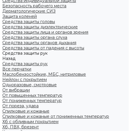
Средства индивидуальной защиты
Безопасность рабочего места
Дерматологические СИЗ
Защита коленей
Средства защиты головы
Средства защиты диэлектрические
Средства защиты лица и органов зрения
Средства защиты органа слуха
Средства защиты органов дыхания
Средства защиты от падения с высоты
Средства защиты рук
Назад
Средства защиты рук
Все перчатки
Маслобензостойкие, МБС, нитриловые
Нейлон с покрытием
Одноразовые, смотровые
От вибрации
От повышенных температур
От пониженных температур
От пореза, удара
Спилковые и кожаные
Спилковые и кожаные от пониженных температур
Хб с обливным покрытием
Хб, ПВХ, брезент