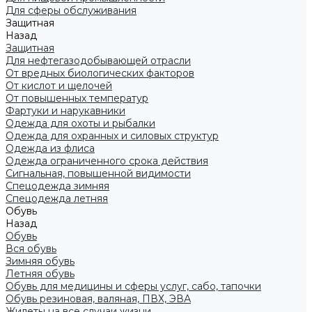
Для сферы обслуживания
Защитная
Назад
Защитная
Для нефтегазодобывающей отрасли
От вредных биологических факторов
От кислот и щелочей
От повышенных температур
Фартуки и нарукавники
Одежда для охоты и рыбалки
Одежда для охранных и силовых структур
Одежда из флиса
Одежда ограниченного срока действия
Сигнальная, повышенной видимости
Спецодежда зимняя
Спецодежда летняя
Обувь
Назад
Обувь
Вся обувь
Зимняя обувь
Летняя обувь
Обувь для медицины и сферы услуг, сабо, тапочки
Обувь резиновая, валяная, ПВХ, ЭВА
Жилеты на все случаи жизни