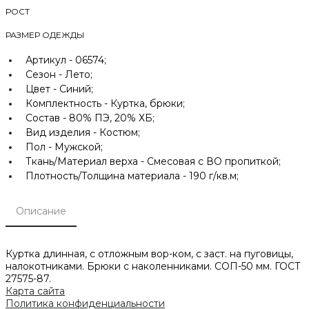
РОСТ
РАЗМЕР ОДЕЖДЫ
Артикул -
06574;
Сезон -
Лето;
Цвет -
Синий;
Комплектность -
Куртка, брюки;
Состав -
80% ПЭ, 20% ХБ;
Вид изделия -
Костюм;
Пол -
Мужской;
Ткань/Материал верха -
Смесовая с ВО пропиткой;
Плотность/Толщина материала -
190 г/кв.м;
Описание
Куртка длинная, с отложным вор-ком, с заст. на пуговицы,
налокотниками. Брюки с наколенниками. СОП-50 мм. ГОСТ
27575-87.
Карта сайта
Политика конфиденциальности