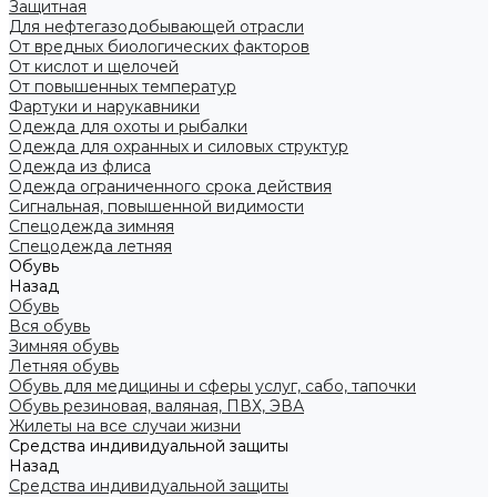
Защитная
Для нефтегазодобывающей отрасли
От вредных биологических факторов
От кислот и щелочей
От повышенных температур
Фартуки и нарукавники
Одежда для охоты и рыбалки
Одежда для охранных и силовых структур
Одежда из флиса
Одежда ограниченного срока действия
Сигнальная, повышенной видимости
Спецодежда зимняя
Спецодежда летняя
Обувь
Назад
Обувь
Вся обувь
Зимняя обувь
Летняя обувь
Обувь для медицины и сферы услуг, сабо, тапочки
Обувь резиновая, валяная, ПВХ, ЭВА
Жилеты на все случаи жизни
Средства индивидуальной защиты
Назад
Средства индивидуальной защиты