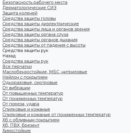
Безопасность рабочего места
Дерматологические СИЗ
Защита коленей
Средства защиты головы
Средства защиты диэлектрические
Средства защиты лица и органов зрения
Средства защиты органа слуха
Средства защиты органов дыхания
Средства защиты от падения с высоты
Средства защиты рук
Назад
Средства защиты рук
Все перчатки
Маслобензостойкие, МБС, нитриловые
Нейлон с покрытием
Одноразовые, смотровые
От вибрации
От повышенных температур
От пониженных температур
От пореза, удара
Спилковые и кожаные
Спилковые и кожаные от пониженных температур
Хб с обливным покрытием
Хб, ПВХ, брезент
Химостойкие