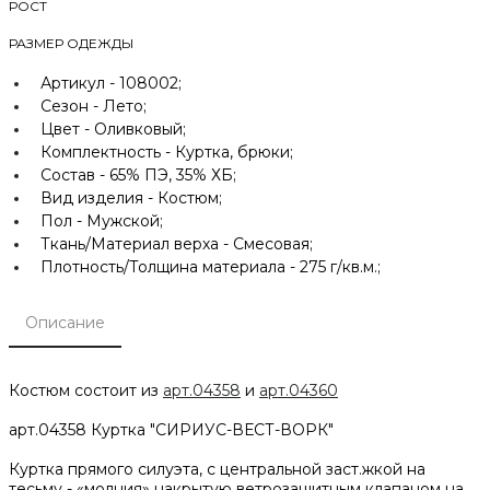
РОСТ
РАЗМЕР ОДЕЖДЫ
Артикул -
108002;
Сезон -
Лето;
Цвет -
Оливковый;
Комплектность -
Куртка, брюки;
Состав -
65% ПЭ, 35% ХБ;
Вид изделия -
Костюм;
Пол -
Мужской;
Ткань/Материал верха -
Смесовая;
Плотность/Толщина материала -
275 г/кв.м.;
Описание
Костюм состоит из
арт.04358
и
арт.04360
арт.04358 Куртка "СИРИУС-ВЕСТ-ВОРК"
Куртка прямого силуэта, с центральной заст.жкой на
тесьму - «молния» накрытую ветрозащитным клапаном на