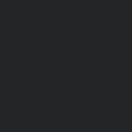
Хб, ПВХ, брезент
Химостойкие
Хозяйственные
Активный отдых
Хозтовары и постельные принадлежности
Бытовая химия
Постельные принадлежности
Технические ткани