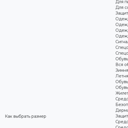
Для 
Для с
Защит
Одежд
Одежд
Одежд
Одежд
Сигна
Спецо
Спецо
Обув
Вся о
Зимня
Летня
Обувь
Обувь
Жилет
Средс
Безоп
Дерма
Защит
Как выбрать размер
Средс
Средс