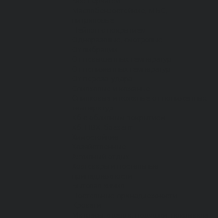
Все перчатки
Маслобензостойкие, МБС,
нитриловые
Нейлон с покрытием
Одноразовые, смотровые
От вибрации
От повышенных температур
От пониженных температур
От пореза, удара
Спилковые и кожаные
Спилковые и кожаные от пониженных
температур
Хб с обливным покрытием
Хб, ПВХ, брезент
Химостойкие
Хозяйственные
Активный отдых
Хозтовары и постельные
принадлежности
Бытовая химия
Постельные принадлежности
Кровати
Матрасы, одеяла, подушки, покрывала