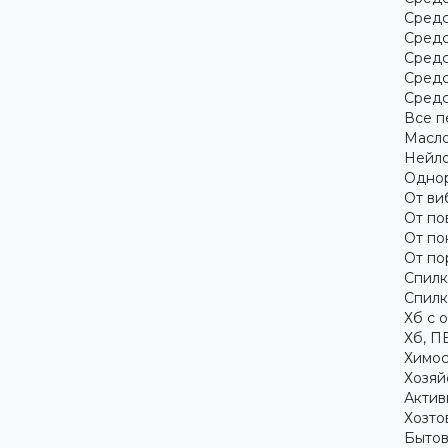
Средс
Средс
Средс
Средс
Средс
Все п
Масло
Нейло
Однор
От ви
От по
От по
От по
Спилк
Спилк
Хб с 
Хб, П
Химос
Хозяй
Актив
Хозто
Бытов