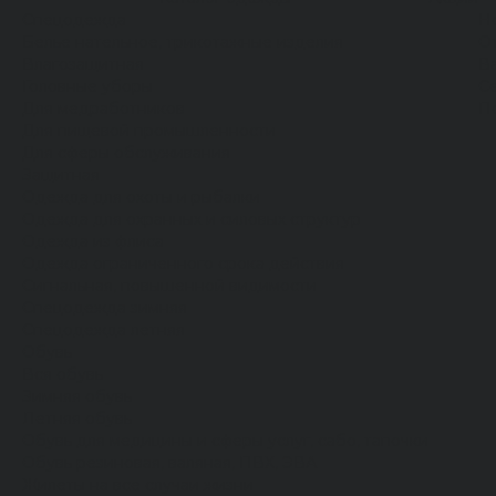
Спецодежда
Н
Белье нательное, трикотажные изделия
О
Влагозащитная
В
Головные уборы
С
Для медработников
П
Для пищевой промышленности
Для сферы обслуживания
Защитная
Одежда для охоты и рыбалки
Одежда для охранных и силовых структур
Одежда из флиса
Одежда ограниченного срока действия
Сигнальная, повышенной видимости
Спецодежда зимняя
Спецодежда летняя
Обувь
Вся обувь
Зимняя обувь
Летняя обувь
Обувь для медицины и сферы услуг, сабо, тапочки
Обувь резиновая, валяная, ПВХ, ЭВА
Жилеты на все случаи жизни