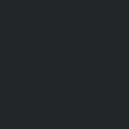
Спецодежда зимняя
Спецодежда летняя
Обувь
Вся обувь
Зимняя обувь
Летняя обувь
Обувь для медицины и сферы услуг,
сабо, тапочки
Обувь резиновая, валяная, ПВХ, ЭВА
Жилеты на все случаи жизни
Средства индивидуальной защиты
Безопасность рабочего места
Дерматологические СИЗ
Защита коленей
Средства защиты головы
Средства защиты диэлектрические
Средства защиты лица и органов
зрения
Средства защиты органа слуха
Средства защиты органов дыхания
Средства защиты от падения с высоты
Средства защиты рук