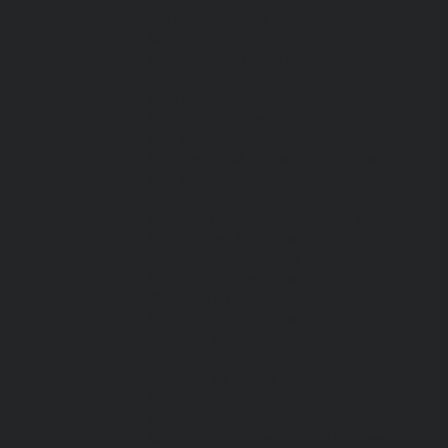
латы
Каталог одежды
Спецодежда
Белье нательное, трикотажные
изделия
Влагозащитная
Головные уборы
Для медработников
Для пищевой промышленности
Для сферы обслуживания
Защитная
Для нефтегазодобывающей отрасли
От вредных биологических факторов
От кислот и щелочей
От повышенных температур
Фартуки и нарукавники
Одежда для охоты и рыбалки
Одежда для охранных и силовых
структур
Одежда из флиса
Одежда ограниченного срока
действия
Сигнальная, повышенной видимости