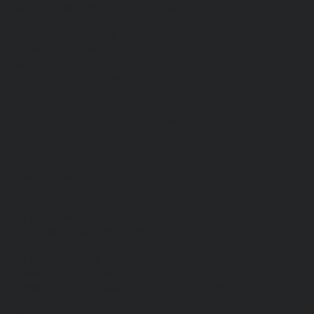
Средства индивидуальной защиты
Безопасность рабочего места
Дерматологические СИЗ
Защита коленей
Средства защиты головы
Средства защиты диэлектрические
Средства защиты лица и органов зрения
Средства защиты органа слуха
Средства защиты органов дыхания
Средства защиты от падения с высоты
Средства защиты рук
Все перчатки
Маслобензостойкие, МБС, нитриловые
Нейлон с покрытием
Одноразовые, смотровые
От вибрации
От повышенных температур
От пониженных температур
От пореза, удара
Спилковые и кожаные
Спилковые и кожаные от пониженных температур
Хб с обливным покрытием