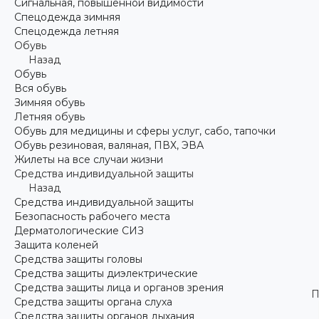
Сигнальная, повышенной видимости
Спецодежда зимняя
Спецодежда летняя
Обувь
Назад
Обувь
Вся обувь
Зимняя обувь
Летняя обувь
Обувь для медицины и сферы услуг, сабо, тапочки
Обувь резиновая, валяная, ПВХ, ЭВА
Жилеты на все случаи жизни
Средства индивидуальной защиты
Назад
Средства индивидуальной защиты
Безопасность рабочего места
Дерматологические СИЗ
Защита коленей
Средства защиты головы
Средства защиты диэлектрические
Средства защиты лица и органов зрения
П
Средства защиты органа слуха
Средства защиты органов дыхания