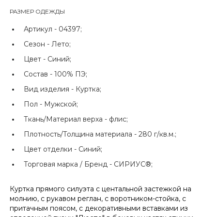
РАЗМЕР ОДЕЖДЫ
Артикул -
04397;
Сезон -
Лето;
Цвет -
Синий;
Состав -
100% ПЭ;
Вид изделия -
Куртка;
Пол -
Мужской;
Ткань/Материал верха -
флис;
Плотность/Толщина материала -
280 г/кв.м.;
Цвет отделки -
Синий;
Торговая марка / Бренд -
СИРИУС®;
Куртка прямого силуэта с центальной застежкой на
молнию, с рукавом реглан, с воротником-стойка, с
притачным поясом, с декоративными вставками из