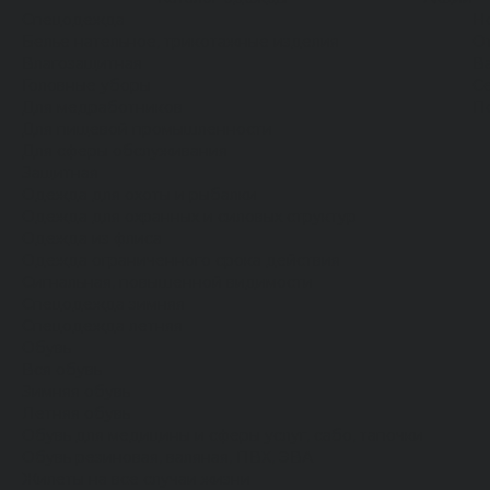
Спецодежда
Н
Белье нательное, трикотажные изделия
О
Влагозащитная
В
Головные уборы
С
Для медработников
П
Для пищевой промышленности
Для сферы обслуживания
Защитная
Одежда для охоты и рыбалки
Одежда для охранных и силовых структур
Одежда из флиса
Одежда ограниченного срока действия
Сигнальная, повышенной видимости
Спецодежда зимняя
Спецодежда летняя
Обувь
Вся обувь
Зимняя обувь
Летняя обувь
Обувь для медицины и сферы услуг, сабо, тапочки
Обувь резиновая, валяная, ПВХ, ЭВА
Жилеты на все случаи жизни