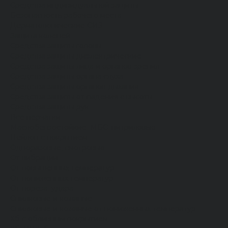
Средства индивидуальной защиты
Безопасность рабочего места
Дерматологические СИЗ
Защита коленей
Средства защиты головы
Средства защиты диэлектрические
Средства защиты лица и органов зрения
Средства защиты органа слуха
Средства защиты органов дыхания
Средства защиты от падения с высоты
Средства защиты рук
Все перчатки
Маслобензостойкие, МБС, нитриловые
Нейлон с покрытием
Одноразовые, смотровые
От вибрации
От повышенных температур
От пониженных температур
От пореза, удара
Спилковые и кожаные
Спилковые и кожаные от пониженных температур
Хб с обливным покрытием