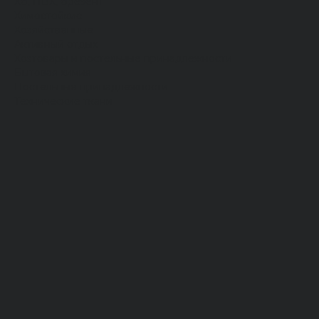
Хб, ПВХ, брезент
Химостойкие
Хозяйственные
Активный отдых
Хозтовары и постельные принадлежности
Бытовая химия
Постельные принадлежности
Технические ткани