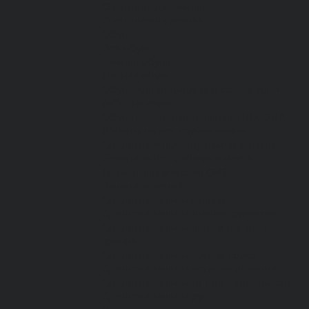
Спецодежда зимняя
Спецодежда летняя
Обувь
Вся обувь
Зимняя обувь
Летняя обувь
Обувь для медицины и сферы услуг,
сабо, тапочки
Обувь резиновая, валяная, ПВХ, ЭВА
Жилеты на все случаи жизни
Средства индивидуальной защиты
Безопасность рабочего места
Дерматологические СИЗ
Защита коленей
Средства защиты головы
Средства защиты диэлектрические
Средства защиты лица и органов
зрения
Средства защиты органа слуха
Средства защиты органов дыхания
Средства защиты от падения с высоты
Средства защиты рук