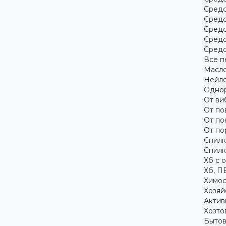
Средс
Средс
Средс
Средс
Средс
Все п
Масло
Нейло
Однор
От ви
От по
От по
От по
Спилк
Спилк
Хб с 
Хб, П
Химос
Хозяй
Актив
Хозто
Бытов