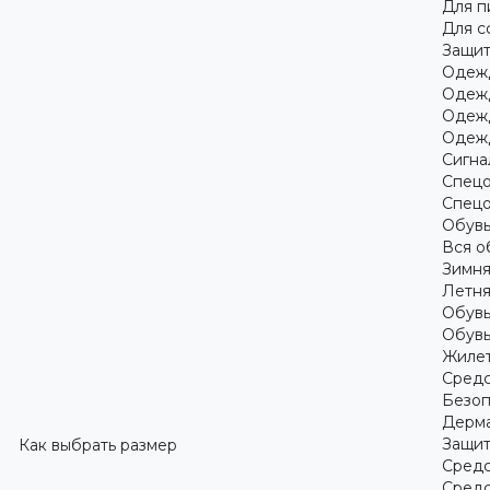
Для 
Для с
Защит
Одежд
Одежд
Одежд
Одежд
Сигна
Спецо
Спецо
Обув
Вся о
Зимня
Летня
Обувь
Обувь
Жилет
Средс
Безоп
Дерма
Защит
Как выбрать размер
Средс
Средс