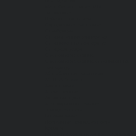
Все перчатки
Маслобензостойкие, МБС,
нитриловые
Нейлон с покрытием
Одноразовые, смотровые
От вибрации
От повышенных температур
От пониженных температур
От пореза, удара
Спилковые и кожаные
Спилковые и кожаные от пониженных
температур
Хб с обливным покрытием
Хб, ПВХ, брезент
Химостойкие
Хозяйственные
Активный отдых
Хозтовары и постельные
принадлежности
Бытовая химия
Постельные принадлежности
Кровати
Матрасы, одеяла, подушки, покрывала