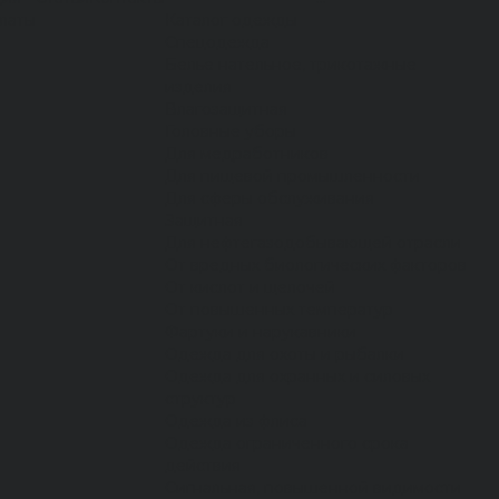
латы
Каталог одежды
Спецодежда
Белье нательное, трикотажные
изделия
Влагозащитная
Головные уборы
Для медработников
Для пищевой промышленности
Для сферы обслуживания
Защитная
Для нефтегазодобывающей отрасли
От вредных биологических факторов
От кислот и щелочей
От повышенных температур
Фартуки и нарукавники
Одежда для охоты и рыбалки
Одежда для охранных и силовых
структур
Одежда из флиса
Одежда ограниченного срока
действия
Сигнальная, повышенной видимости