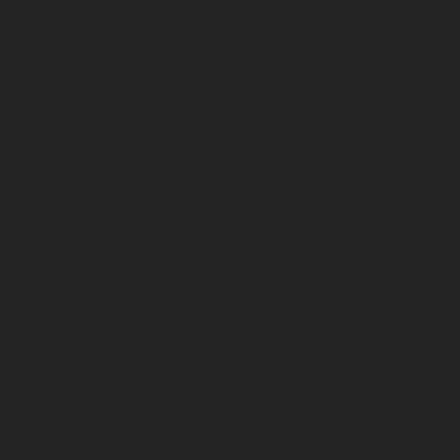
латы
Каталог одежды
Спецодежда
Белье нательное, трикотажные
изделия
Влагозащитная
Головные уборы
Для медработников
Для пищевой промышленности
Для сферы обслуживания
Защитная
Для нефтегазодобывающей отрасли
От вредных биологических факторов
От кислот и щелочей
От повышенных температур
Фартуки и нарукавники
Одежда для охоты и рыбалки
Одежда для охранных и силовых
структур
Одежда из флиса
Одежда ограниченного срока
действия
Сигнальная, повышенной видимости