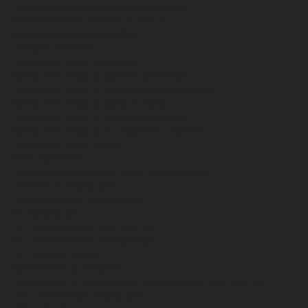
Средства индивидуальной защиты
Безопасность рабочего места
Дерматологические СИЗ
Защита коленей
Средства защиты головы
Средства защиты диэлектрические
Средства защиты лица и органов зрения
Средства защиты органа слуха
Средства защиты органов дыхания
Средства защиты от падения с высоты
Средства защиты рук
Все перчатки
Маслобензостойкие, МБС, нитриловые
Нейлон с покрытием
Одноразовые, смотровые
От вибрации
От повышенных температур
От пониженных температур
От пореза, удара
Спилковые и кожаные
Спилковые и кожаные от пониженных температур
Хб с обливным покрытием