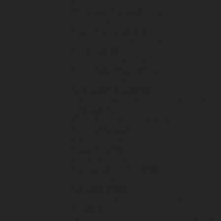
Все перчатки
Маслобензостойкие, МБС,
нитриловые
Нейлон с покрытием
Одноразовые, смотровые
От вибрации
От повышенных температур
От пониженных температур
От пореза, удара
Спилковые и кожаные
Спилковые и кожаные от пониженных
температур
Хб с обливным покрытием
Хб, ПВХ, брезент
Химостойкие
Хозяйственные
Активный отдых
Хозтовары и постельные
принадлежности
Бытовая химия
Постельные принадлежности
Кровати
Матрасы, одеяла, подушки, покрывала