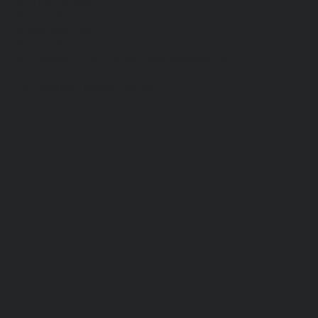
Хб, ПВХ, брезент
Химостойкие
Хозяйственные
Активный отдых
Хозтовары и постельные принадлежности
Бытовая химия
Постельные принадлежности
Технические ткани