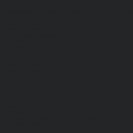
Спецодежда
Н
Белье нательное, трикотажные изделия
О
Влагозащитная
В
Головные уборы
С
Для медработников
П
Для пищевой промышленности
Для сферы обслуживания
Защитная
Одежда для охоты и рыбалки
Одежда для охранных и силовых структур
Одежда из флиса
Одежда ограниченного срока действия
Сигнальная, повышенной видимости
Спецодежда зимняя
Спецодежда летняя
Обувь
Вся обувь
Зимняя обувь
Летняя обувь
Обувь для медицины и сферы услуг, сабо, тапочки
Обувь резиновая, валяная, ПВХ, ЭВА
Жилеты на все случаи жизни