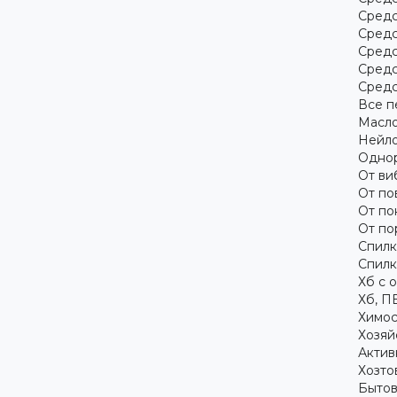
Средс
Средс
Средс
Средс
Средс
Все п
Масло
Нейло
Однор
От ви
От по
От по
От по
Спилк
Спилк
Хб с 
Хб, П
Химос
Хозяй
Актив
Хозто
Бытов