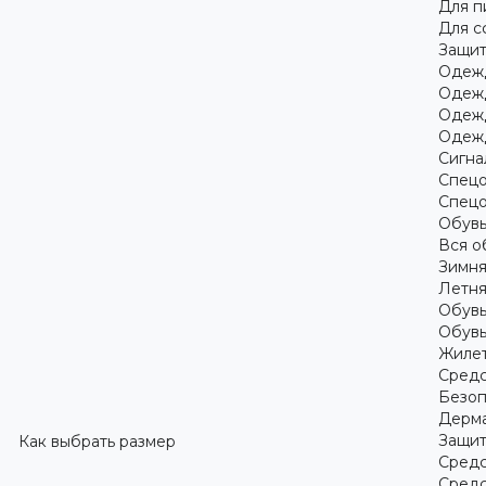
Для 
Для с
Защит
Одежд
Одежд
Одежд
Одежд
Сигна
Спецо
Спецо
Обув
Вся о
Зимня
Летня
Обувь
Обувь
Жилет
Средс
Безоп
Дерма
Защит
Как выбрать размер
Средс
Средс