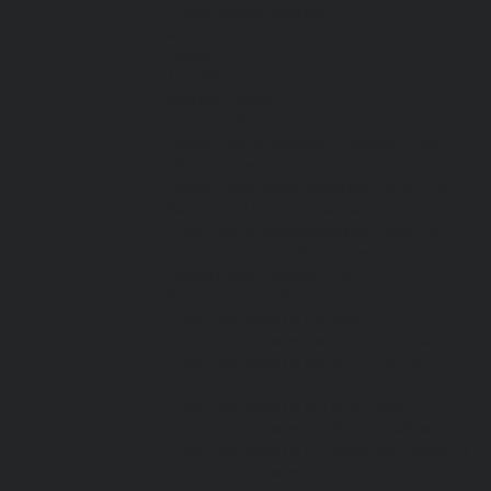
Спецодежда зимняя
Спецодежда летняя
Обувь
Вся обувь
Зимняя обувь
Летняя обувь
Обувь для медицины и сферы услуг,
сабо, тапочки
Обувь резиновая, валяная, ПВХ, ЭВА
Жилеты на все случаи жизни
Средства индивидуальной защиты
Безопасность рабочего места
Дерматологические СИЗ
Защита коленей
Средства защиты головы
Средства защиты диэлектрические
Средства защиты лица и органов
зрения
Средства защиты органа слуха
Средства защиты органов дыхания
Средства защиты от падения с высоты
Средства защиты рук