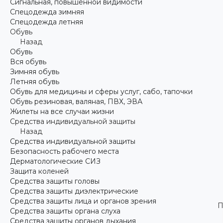
Сигнальная, повышенной видимости
Спецодежда зимняя
Спецодежда летняя
Обувь
Назад
Обувь
Вся обувь
Зимняя обувь
Летняя обувь
Обувь для медицины и сферы услуг, сабо, тапочки
Обувь резиновая, валяная, ПВХ, ЭВА
Жилеты на все случаи жизни
Средства индивидуальной защиты
Назад
Средства индивидуальной защиты
Безопасность рабочего места
Дерматологические СИЗ
Защита коленей
Средства защиты головы
Средства защиты диэлектрические
Средства защиты лица и органов зрения
П
Средства защиты органа слуха
Средства защиты органов дыхания