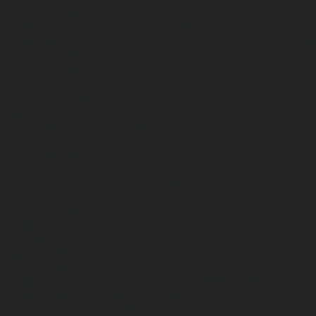
Спецодежда
Н
Белье нательное, трикотажные изделия
О
Влагозащитная
В
Головные уборы
С
Для медработников
П
Для пищевой промышленности
Для сферы обслуживания
Защитная
Одежда для охоты и рыбалки
Одежда для охранных и силовых структур
Одежда из флиса
Одежда ограниченного срока действия
Сигнальная, повышенной видимости
Спецодежда зимняя
Спецодежда летняя
Обувь
Вся обувь
Зимняя обувь
Летняя обувь
Обувь для медицины и сферы услуг, сабо, тапочки
Обувь резиновая, валяная, ПВХ, ЭВА
Жилеты на все случаи жизни