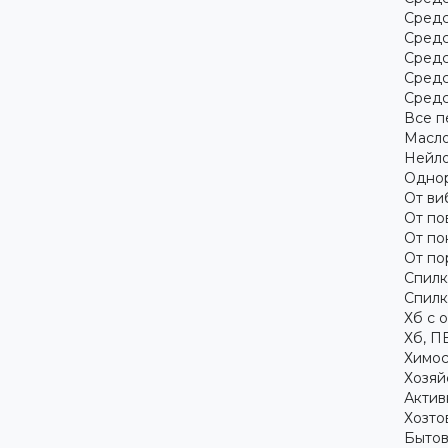
Средс
Средс
Средс
Средс
Средс
Все п
Масло
Нейло
Однор
От ви
От по
От по
От по
Спилк
Спилк
Хб с 
Хб, П
Химос
Хозяй
Актив
Хозто
Бытов