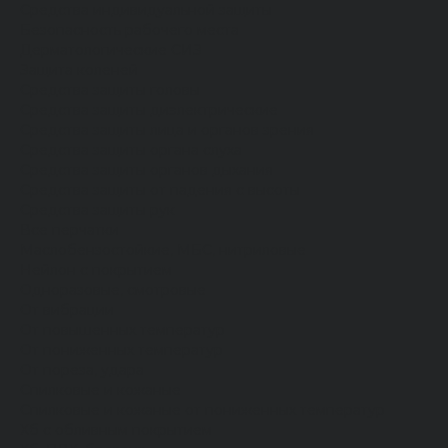
Средства индивидуальной защиты
Безопасность рабочего места
Дерматологические СИЗ
Защита коленей
Средства защиты головы
Средства защиты диэлектрические
Средства защиты лица и органов зрения
Средства защиты органа слуха
Средства защиты органов дыхания
Средства защиты от падения с высоты
Средства защиты рук
Все перчатки
Маслобензостойкие, МБС, нитриловые
Нейлон с покрытием
Одноразовые, смотровые
От вибрации
От повышенных температур
От пониженных температур
От пореза, удара
Спилковые и кожаные
Спилковые и кожаные от пониженных температур
Хб с обливным покрытием