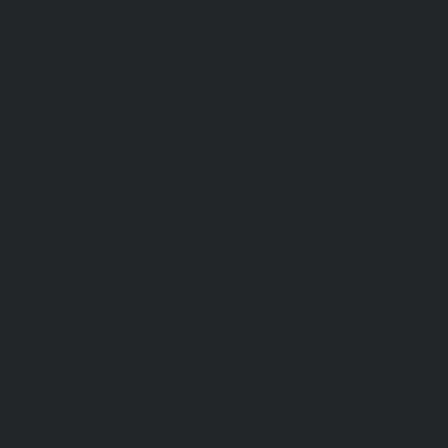
Все перчатки
Маслобензостойкие, МБС,
нитриловые
Нейлон с покрытием
Одноразовые, смотровые
От вибрации
От повышенных температур
От пониженных температур
От пореза, удара
Спилковые и кожаные
Спилковые и кожаные от пониженных
температур
Хб с обливным покрытием
Хб, ПВХ, брезент
Химостойкие
Хозяйственные
Активный отдых
Хозтовары и постельные
принадлежности
Бытовая химия
Постельные принадлежности
Кровати
Матрасы, одеяла, подушки, покрывала