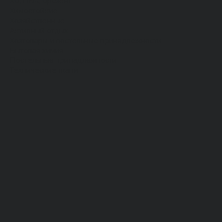
Хб, ПВХ, брезент
Химостойкие
Хозяйственные
Активный отдых
Хозтовары и постельные принадлежности
Бытовая химия
Постельные принадлежности
Технические ткани