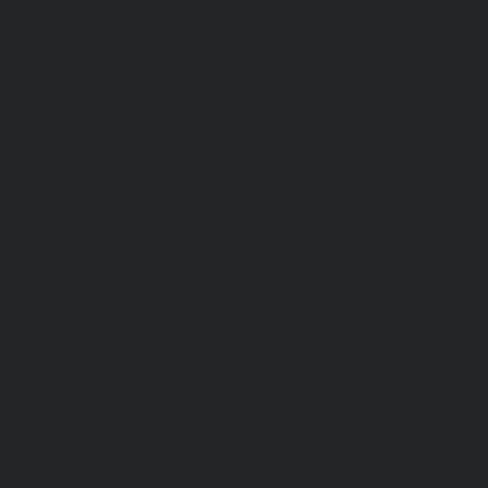
латы
Каталог одежды
Спецодежда
Белье нательное, трикотажные
изделия
Влагозащитная
Головные уборы
Для медработников
Для пищевой промышленности
Для сферы обслуживания
Защитная
Для нефтегазодобывающей отрасли
От вредных биологических факторов
От кислот и щелочей
От повышенных температур
Фартуки и нарукавники
Одежда для охоты и рыбалки
Одежда для охранных и силовых
структур
Одежда из флиса
Одежда ограниченного срока
действия
Сигнальная, повышенной видимости