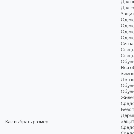
Для 
Для с
Защит
Одежд
Одежд
Одежд
Одежд
Сигна
Спецо
Спецо
Обув
Вся о
Зимня
Летня
Обувь
Обувь
Жилет
Средс
Безоп
Дерма
Защит
Как выбрать размер
Средс
Средс