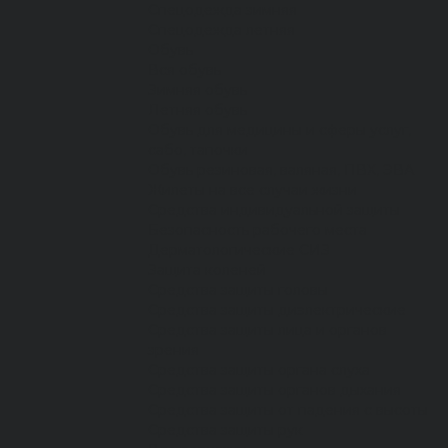
Спецодежда зимняя
Спецодежда летняя
Обувь
Вся обувь
Зимняя обувь
Летняя обувь
Обувь для медицины и сферы услуг,
сабо, тапочки
Обувь резиновая, валяная, ПВХ, ЭВА
Жилеты на все случаи жизни
Средства индивидуальной защиты
Безопасность рабочего места
Дерматологические СИЗ
Защита коленей
Средства защиты головы
Средства защиты диэлектрические
Средства защиты лица и органов
зрения
Средства защиты органа слуха
Средства защиты органов дыхания
Средства защиты от падения с высоты
Средства защиты рук