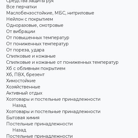
Средства защиты рук
Все перчатки
Маслобензостойкие, МБС, нитриловые
Нейлон с покрытием
Одноразовые, смотровые
От вибрации
От повышенных температур
От пониженных температур
От пореза, удара
Спилковые и кожаные
Спилковые и кожаные от пониженных температур
Хб с обливным покрытием
Хб, ПВХ, брезент
Химостойкие
Хозяйственные
Активный отдых
Хозтовары и постельные принадлежности
Назад
Хозтовары и постельные принадлежности
Бытовая химия
Постельные принадлежности
Назад
Постельные принадлежности