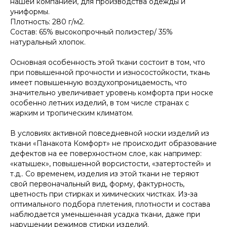
нашей компанией, для производства одежды и
униформы.
Плотность: 280 г/м2.
Состав: 65% высокопрочный полиэстер/ 35%
натуральный хлопок.
Основная особенность этой ткани состоит в том, что
при повышенной прочности и износостойкости, ткань
имеет повышенную воздухопроницаемость, что
значительно увеличивает уровень комфорта при носке
особенно летних изделий, в том числе странах с
жарким и тропическим климатом.
В условиях активной повседневной носки изделий из
ткани «Панакота Комфорт» не происходит образование
дефектов на ее поверхностном слое, как например:
«катышек», повышенной ворсистости, «затертостей» и
т.д.. Со временем, изделия из этой ткани не теряют
свой первоначальный вид, форму, фактурность,
цветность при стирках и химических чистках. Из-за
оптимального подбора плетения, плотности и состава
наблюдается уменьшенная усадка ткани, даже при
нарушении режимов стирки изделий.