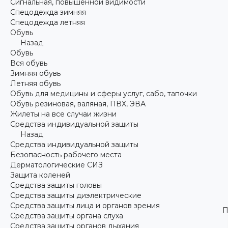
Сигнальная, повышенной видимости
Спецодежда зимняя
Спецодежда летняя
Обувь
Назад
Обувь
Вся обувь
Зимняя обувь
Летняя обувь
Обувь для медицины и сферы услуг, сабо, тапочки
Обувь резиновая, валяная, ПВХ, ЭВА
Жилеты на все случаи жизни
Средства индивидуальной защиты
Назад
Средства индивидуальной защиты
Безопасность рабочего места
Дерматологические СИЗ
Защита коленей
Средства защиты головы
Средства защиты диэлектрические
Средства защиты лица и органов зрения
П
Средства защиты органа слуха
Средства защиты органов дыхания