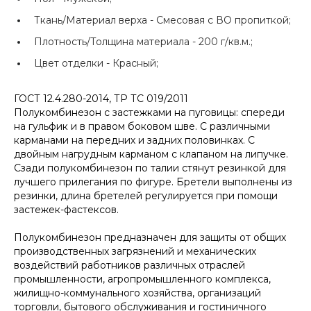
Ткань/Материал верха -
Смесовая с ВО пропиткой;
Плотность/Толщина материала -
200 г/кв.м.;
Цвет отделки -
Красный;
ГОСТ 12.4.280-2014, ТР ТС 019/2011
Полукомбинезон с застежками на пуговицы: спереди
на гульфик и в правом боковом шве. С различными
карманами на передних и задних половинках. С
двойным нагрудным карманом с клапаном на липучке.
Сзади полукомбинезон по талии стянут резинкой для
лучшего прилегания по фигуре. Бретели выполнены из
резинки, длина бретелей регулируется при помощи
застежек-фастексов.
Полукомбинезон предназначен для защиты от общих
производственных загрязнений и механических
воздействий работников различных отраслей
промышленности, агропромышленного комплекса,
жилищно-коммунального хозяйства, организаций
торговли, бытового обслуживания и гостиничного