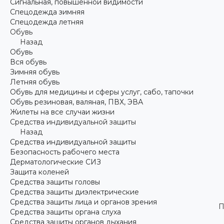
Сигнальная, повышенной видимости
Спецодежда зимняя
Спецодежда летняя
Обувь
Назад
Обувь
Вся обувь
Зимняя обувь
Летняя обувь
Обувь для медицины и сферы услуг, сабо, тапочки
Обувь резиновая, валяная, ПВХ, ЭВА
Жилеты на все случаи жизни
Средства индивидуальной защиты
Назад
Средства индивидуальной защиты
Безопасность рабочего места
Дерматологические СИЗ
Защита коленей
Средства защиты головы
Средства защиты диэлектрические
Средства защиты лица и органов зрения
П
Средства защиты органа слуха
Средства защиты органов дыхания