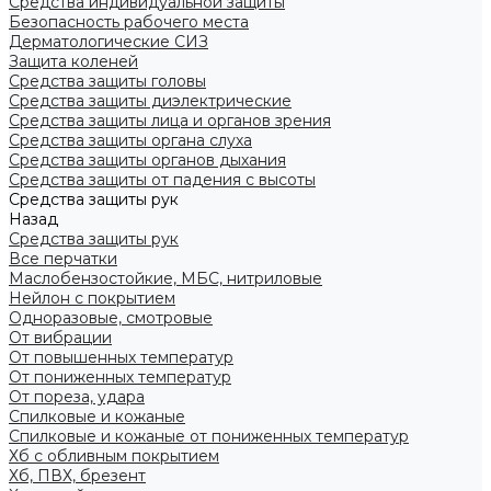
Средства индивидуальной защиты
Безопасность рабочего места
Дерматологические СИЗ
Защита коленей
Средства защиты головы
Средства защиты диэлектрические
Средства защиты лица и органов зрения
Средства защиты органа слуха
Средства защиты органов дыхания
Средства защиты от падения с высоты
Средства защиты рук
Назад
Средства защиты рук
Все перчатки
Маслобензостойкие, МБС, нитриловые
Нейлон с покрытием
Одноразовые, смотровые
От вибрации
От повышенных температур
От пониженных температур
От пореза, удара
Спилковые и кожаные
Спилковые и кожаные от пониженных температур
Хб с обливным покрытием
Хб, ПВХ, брезент