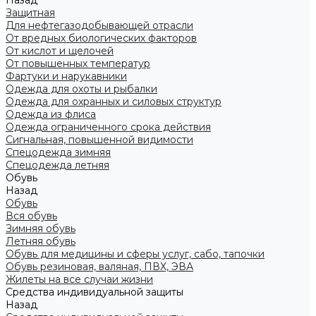
Назад
Защитная
Для нефтегазодобывающей отрасли
От вредных биологических факторов
От кислот и щелочей
От повышенных температур
Фартуки и нарукавники
Одежда для охоты и рыбалки
Одежда для охранных и силовых структур
Одежда из флиса
Одежда ограниченного срока действия
Сигнальная, повышенной видимости
Спецодежда зимняя
Спецодежда летняя
Обувь
Назад
Обувь
Вся обувь
Зимняя обувь
Летняя обувь
Обувь для медицины и сферы услуг, сабо, тапочки
Обувь резиновая, валяная, ПВХ, ЭВА
Жилеты на все случаи жизни
Средства индивидуальной защиты
Назад