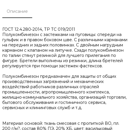
Описание
ГОСТ 12.4.280-2014, ТР ТС 019/2011
Полукомбинезон с застежками на пуговицы: спереди на
гульфик и в правом боковом шве. С различными карманами
на передних и задних половинках. С двойным нагрудным
карманом с клапаном на липучке. Сзади полукомбинезон
по талии стянут резинкой для лучшего прилегания по
фигуре. Бретели выполнены из резинки, длина бретелей
регулируется при помощи застежек-фастексов.
Полукомбинезон предназначен для защиты от общих
производственных загрязнений и механических
воздействий работников различных отраслей
промышленности, агропромышленного комплекса,
жилищно-коммунального хозяйства, организаций торговли,
бытового обслуживания и гостиничного сервиса,
сервисных и клининговых служб и т.д.
Материал основой: ткань смесовая с пропиткой ВО, пл.
200 г/м?, состав 80% ПЭ, 20% ХБ, цвет: васильковый