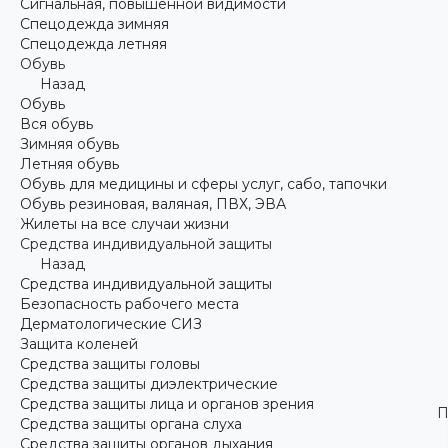
Сигнальная, повышенной видимости
Спецодежда зимняя
Спецодежда летняя
Обувь
Назад
Обувь
Вся обувь
Зимняя обувь
Летняя обувь
Обувь для медицины и сферы услуг, сабо, тапочки
Обувь резиновая, валяная, ПВХ, ЭВА
Жилеты на все случаи жизни
Средства индивидуальной защиты
Назад
Средства индивидуальной защиты
Безопасность рабочего места
Дерматологические СИЗ
Защита коленей
Средства защиты головы
Средства защиты диэлектрические
Средства защиты лица и органов зрения
П
Средства защиты органа слуха
Средства защиты органов дыхания