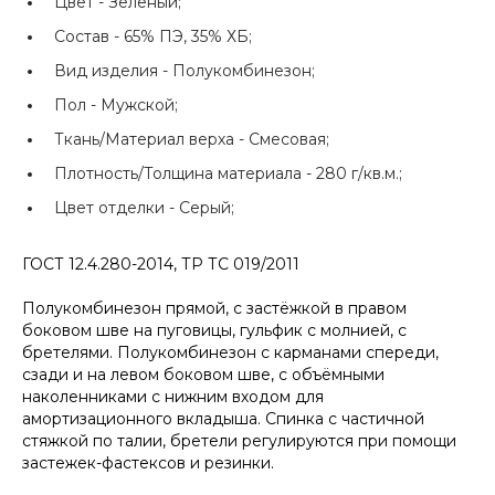
Цвет -
Зёленый;
Состав -
65% ПЭ, 35% ХБ;
Вид изделия -
Полукомбинезон;
Пол -
Мужской;
Ткань/Материал верха -
Смесовая;
Плотность/Толщина материала -
280 г/кв.м.;
Цвет отделки -
Серый;
ГОСТ 12.4.280-2014, ТР ТС 019/2011
Полукомбинезон прямой, с застёжкой в правом
боковом шве на пуговицы, гульфик с молнией, с
бретелями. Полукомбинезон с карманами спереди,
сзади и на левом боковом шве, с объёмными
наколенниками с нижним входом для
амортизационного вкладыша. Спинка с частичной
стяжкой по талии, бретели регулируются при помощи
застежек-фастексов и резинки.