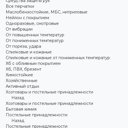
Средства защиты рук
Все перчатки
Маслобензостойкие, МБС, нитриловые
Нейлон с покрытием
Одноразовые, смотровые
От вибрации
От повышенных температур
От пониженных температур
От пореза, удара
Спилковые и кожаные
Спилковые и кожаные от пониженных температур
Хб с обливным покрытием
Хб, ПВХ, брезент
Химостойкие
Хозяйственные
Активный отдых
Хозтовары и постельные принадлежности
Назад
Хозтовары и постельные принадлежности
Бытовая химия
Постельные принадлежности
Назад
Постельные принадлежности