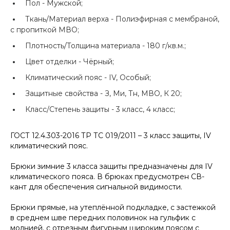
Пол -
Мужской;
Ткань/Материал верха -
Полиэфирная с мембраной,
с пропиткой МВО;
Плотность/Толщина материала -
180 г/кв.м.;
Цвет отделки -
Чёрный;
Климатический пояс -
IV, Особый;
Защитные свойства -
З, Ми, Тн, МВО, К 20;
Класс/Степень защиты -
3 класс, 4 класс;
ГОСТ 12.4.303-2016 ТР ТС 019/2011 – 3 класс защиты, IV
климатический пояс.
Брюки зимние 3 класса защиты предназначены для IV
климатического пояса. В брюках предусмотрен СВ-
кант для обеспечения сигнальной видимости.
Брюки прямые, на утеплённой подкладке, с застежкой
в среднем шве передних половинок на гульфик с
молнией, с отрезным фигурным широким поясом с