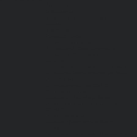
латы
Каталог одежды
Спецодежда
Белье нательное, трикотажные
изделия
Влагозащитная
Головные уборы
Для медработников
Для пищевой промышленности
Для сферы обслуживания
Защитная
Для нефтегазодобывающей отрасли
От вредных биологических факторов
От кислот и щелочей
От повышенных температур
Фартуки и нарукавники
Одежда для охоты и рыбалки
Одежда для охранных и силовых
структур
Одежда из флиса
Одежда ограниченного срока
действия
Сигнальная, повышенной видимости