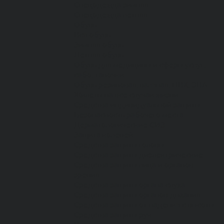
Спецодежда зимняя
Спецодежда летняя
Обувь
Вся обувь
Зимняя обувь
Летняя обувь
Обувь для медицины и сферы услуг,
сабо, тапочки
Обувь резиновая, валяная, ПВХ, ЭВА
Жилеты на все случаи жизни
Средства индивидуальной защиты
Безопасность рабочего места
Дерматологические СИЗ
Защита коленей
Средства защиты головы
Средства защиты диэлектрические
Средства защиты лица и органов
зрения
Средства защиты органа слуха
Средства защиты органов дыхания
Средства защиты от падения с высоты
Средства защиты рук