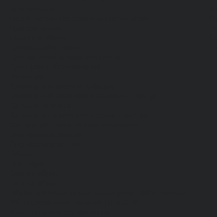
Спецодежда
Н
Белье нательное, трикотажные изделия
О
Влагозащитная
В
Головные уборы
С
Для медработников
П
Для пищевой промышленности
Для сферы обслуживания
Защитная
Одежда для охоты и рыбалки
Одежда для охранных и силовых структур
Одежда из флиса
Одежда ограниченного срока действия
Сигнальная, повышенной видимости
Спецодежда зимняя
Спецодежда летняя
Обувь
Вся обувь
Зимняя обувь
Летняя обувь
Обувь для медицины и сферы услуг, сабо, тапочки
Обувь резиновая, валяная, ПВХ, ЭВА
Жилеты на все случаи жизни