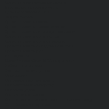
Средства индивидуальной защиты
Безопасность рабочего места
Дерматологические СИЗ
Защита коленей
Средства защиты головы
Средства защиты диэлектрические
Средства защиты лица и органов зрения
Средства защиты органа слуха
Средства защиты органов дыхания
Средства защиты от падения с высоты
Средства защиты рук
Все перчатки
Маслобензостойкие, МБС, нитриловые
Нейлон с покрытием
Одноразовые, смотровые
От вибрации
От повышенных температур
От пониженных температур
От пореза, удара
Спилковые и кожаные
Спилковые и кожаные от пониженных температур
Хб с обливным покрытием