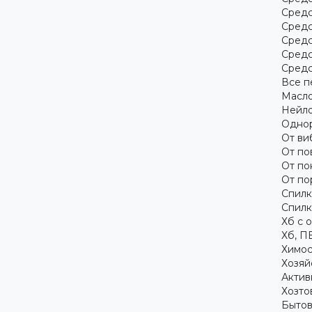
Средс
Средс
Средс
Средс
Средс
Все п
Масло
Нейло
Однор
От ви
От по
От по
От по
Спилк
Спилк
Хб с 
Хб, П
Химос
Хозяй
Актив
Хозто
Бытов