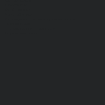
Хб, ПВХ, брезент
Химостойкие
Хозяйственные
Активный отдых
Хозтовары и постельные принадлежности
Бытовая химия
Постельные принадлежности
Технические ткани