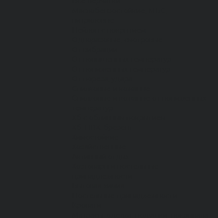
Все перчатки
Маслобензостойкие, МБС,
нитриловые
Нейлон с покрытием
Одноразовые, смотровые
От вибрации
От повышенных температур
От пониженных температур
От пореза, удара
Спилковые и кожаные
Спилковые и кожаные от пониженных
температур
Хб с обливным покрытием
Хб, ПВХ, брезент
Химостойкие
Хозяйственные
Активный отдых
Хозтовары и постельные
принадлежности
Бытовая химия
Постельные принадлежности
Кровати
Матрасы, одеяла, подушки, покрывала