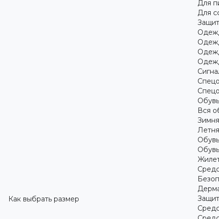
Для 
Для с
Защит
Одежд
Одежд
Одежд
Одежд
Сигна
Спецо
Спецо
Обув
Вся о
Зимня
Летня
Обувь
Обувь
Жилет
Средс
Безоп
Дерма
Защит
Как выбрать размер
Средс
Средс