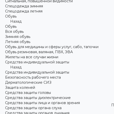
Сигнальная, повышенной видимости
Спецодежда зимняя
Спецодежда летняя
Обувь
Назад
Обувь
Вся обувь
Зимняя обувь
Летняя обувь
Обувь для медицины и сферы услуг, сабо, тапочки
Обувь резиновая, валяная, ПВХ, ЭВА
Жилеты на все случаи жизни
Средства индивидуальной защиты
Назад
Средства индивидуальной защиты
Безопасность рабочего места
Дерматологические СИЗ
Защита коленей
Средства защиты головы
Средства защиты диэлектрические
Средства защиты лица и органов зрения
П
Средства защиты органа слуха
Средства защиты органов дыхания