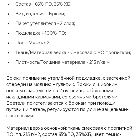
Состав -
65% ПЭ, 35% ХБ;
Вид изделия -
Брюки;
Пакет утеплителя -
2 слоя;
Подкладка -
100% ПЭ;
Пол -
Мужской;
Ткань/Материал верха -
Смесовая с ВО пропиткой;
Плотность/Толщина материала -
215 г/кв.м;
Брюки прямые на утеплённой подкладке, с застежкой
спереди на молнию – гульфик. Брюки с широким
поясом с застежкой на 2 пуговицы, с боковыми
накладными карманами, со съёмными бретелями.
Бретели пристегиваются к брюкам при помощи
пуговиц и петель, регулируются по длине защелками-
фастексами.
Материал верха основной: ткань смесовая с пропиткой
ВО, пл. 215 г/м2, состав 65%ПЭ, 35%ХБ, цвет: темно-