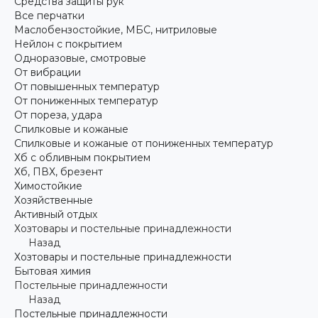
Средства защиты рук
Все перчатки
Маслобензостойкие, МБС, нитриловые
Нейлон с покрытием
Одноразовые, смотровые
От вибрации
От повышенных температур
От пониженных температур
От пореза, удара
Спилковые и кожаные
Спилковые и кожаные от пониженных температур
Хб с обливным покрытием
Хб, ПВХ, брезент
Химостойкие
Хозяйственные
Активный отдых
Хозтовары и постельные принадлежности
Назад
Хозтовары и постельные принадлежности
Бытовая химия
Постельные принадлежности
Назад
Постельные принадлежности