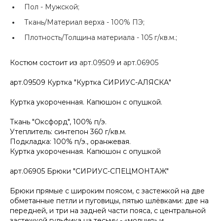
Пол -
Мужской;
Ткань/Материал верха -
100% ПЭ;
Плотность/Толщина материала -
105 г/кв.м.;
Костюм состоит из
арт.09509
и
арт.06905
арт.09509 Куртка "Куртка СИРИУС-АЛЯСКА"
Куртка укороченная. Капюшон с опушкой.
Ткань "Оксфорд", 100% п/э.
Утеплитель: синтепон 360 г/кв.м.
Подкладка: 100% п/э., оранжевая.
Куртка укороченная. Капюшон с опушкой
арт.06905 Брюки "СИРИУС-СПЕЦМОНТАЖ"
Брюки прямые с широким поясом, с застежкой на две
обметанные петли и пуговицы, пятью шлёвками: две на
передней, и три на задней части пояса, с центральной
застежкой гульфика на тесьму - «молния» и