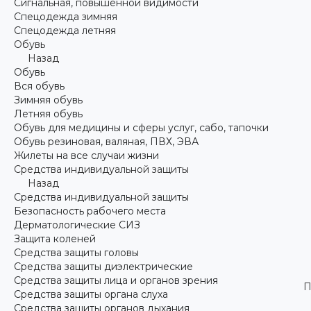
Сигнальная, повышенной видимости
Спецодежда зимняя
Спецодежда летняя
Обувь
Назад
Обувь
Вся обувь
Зимняя обувь
Летняя обувь
Обувь для медицины и сферы услуг, сабо, тапочки
Обувь резиновая, валяная, ПВХ, ЭВА
Жилеты на все случаи жизни
Средства индивидуальной защиты
Назад
Средства индивидуальной защиты
Безопасность рабочего места
Дерматологические СИЗ
Защита коленей
Средства защиты головы
Средства защиты диэлектрические
Средства защиты лица и органов зрения
П
Средства защиты органа слуха
Средства защиты органов дыхания