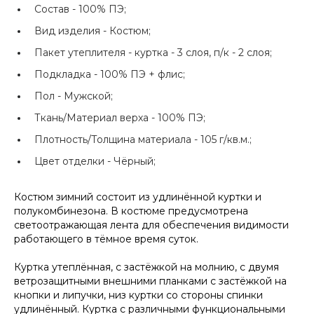
Состав -
100% ПЭ;
Вид изделия -
Костюм;
Пакет утеплителя -
куртка - 3 слоя, п/к - 2 слоя;
Подкладка -
100% ПЭ + флис;
Пол -
Мужской;
Ткань/Материал верха -
100% ПЭ;
Плотность/Толщина материала -
105 г/кв.м.;
Цвет отделки -
Чёрный;
Костюм зимний состоит из удлинённой куртки и
полукомбинезона. В костюме предусмотрена
светоотражающая лента для обеспечения видимости
работающего в тёмное время суток.
Куртка утеплённая, с застёжкой на молнию, с двумя
ветрозащитными внешними планками с застёжкой на
кнопки и липучки, низ куртки со стороны спинки
удлинённый. Куртка с различными функциональными