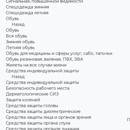
Сигнальная, повышенной видимости
Спецодежда зимняя
Спецодежда летняя
Обувь
Назад
Обувь
Вся обувь
Зимняя обувь
Летняя обувь
Обувь для медицины и сферы услуг, сабо, тапочки
Обувь резиновая, валяная, ПВХ, ЭВА
Жилеты на все случаи жизни
Средства индивидуальной защиты
Назад
Средства индивидуальной защиты
Безопасность рабочего места
Дерматологические СИЗ
Защита коленей
Средства защиты головы
Средства защиты диэлектрические
Средства защиты лица и органов зрения
П
Средства защиты органа слуха
Средства защиты органов дыхания